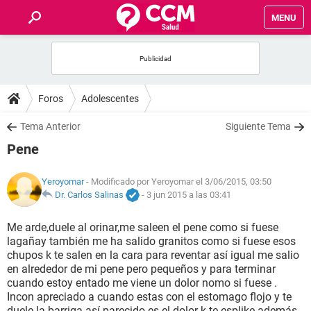
MENU
INICIO
FOROS
Foros
Adolescentes
SALUD
Tema Anterior
Siguiente Tema
Pene
FAMILIA
Yeroyomar
- Modificado por Yeroyomar el 3/06/2015, 03:50
NUTRICIÓN
Dr. Carlos Salinas
-
3 jun 2015 a las 03:41
Me arde,duele al orinar,me saleen el pene como si fuese
BIENESTAR
lagañay también me ha salido granitos como si fuese esos
chupos k te salen en la cara para reventar así igual me salio
SEXUALIDAD
en alrededor de mi pene pero pequeños y para terminar
cuando estoy entado me viene un dolor nomo si fuese .
Incon apreciado a cuando estas con el estomago flojo y te
GLOSARIO
duele la barriga así parecido es el dolor k te esplike además