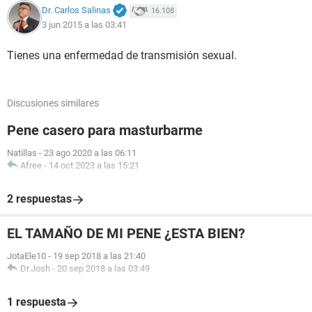
Dr. Carlos Salinas
16.108
3 jun 2015 a las 03:41
Tienes una enfermedad de transmisión sexual.
Discusiones similares
Pene casero para masturbarme
Natillas
-
23 ago 2020 a las 06:11
Afree
-
14 oct 2023 a las 15:21
2 respuestas
EL TAMAÑO DE MI PENE ¿ESTA BIEN?
JotaEle10
-
19 sep 2018 a las 21:40
Dr.Josh
-
20 sep 2018 a las 03:49
1 respuesta