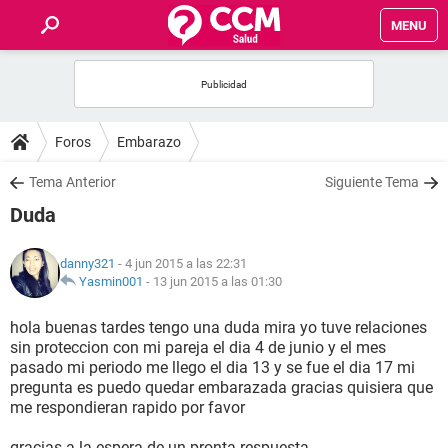
MENU
INICIO
FOROS
Foros
Embarazo
SALUD
Tema Anterior
Siguiente Tema
Duda
FAMILIA
danny321
- 4 jun 2015 a las 22:31
NUTRICIÓN
Yasmin001
-
13 jun 2015 a las 01:30
hola buenas tardes tengo una duda mira yo tuve relaciones
BIENESTAR
sin proteccion con mi pareja el dia 4 de junio y el mes
pasado mi periodo me llego el dia 13 y se fue el dia 17 mi
SEXUALIDAD
pregunta es puedo quedar embarazada gracias quisiera que
me respondieran rapido por favor
GLOSARIO
gracias a la espera de un pronta respuesta