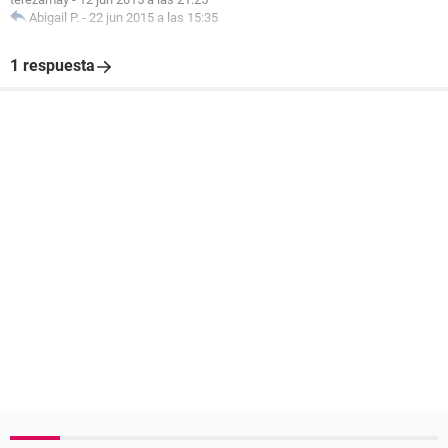
Abigail P.
-
22 jun 2015 a las 15:35
1 respuesta