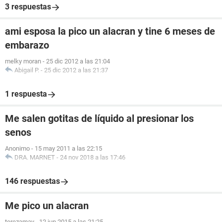
3 respuestas
ami esposa la pico un alacran y tine 6 meses de
embarazo
melky moran
-
25 dic 2012 a las 21:04
Abigail P.
-
25 dic 2012 a las 21:37
1 respuesta
Me salen gotitas de líquido al presionar los
senos
Anonimo
-
15 may 2011 a las 22:15
DRA. MARNET
-
24 nov 2018 a las 17:46
146 respuestas
Me pico un alacran
terezamay
-
12 jun 2015 a las 21:25