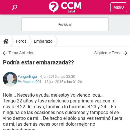
MENU
INICIO
FOROS
Foros
Embarazo
SALUD
Tema Anterior
Siguiente Tema
Podría estar embarazada??
FAMILIA
Pangorlinga
- 4 jun 2015 a las 22:30
NUTRICIÓN
Yasmin001
-
13 jun 2015 a las 01:26
Hola... Necesito ayuda, me estoy volviendo loca...
BIENESTAR
Tengo 22 años y tuve relaciones por primera vez con mi
novio el 22 de mayo, también lo hicimos el 23 y 24... En
SEXUALIDAD
ninguna de las ocasiones nos cuidamos y tampoco el se
vino dentro de mi... De hecho el sólo una vez terminó fuera
de mi, las demás veces por mi dolor mejor no
GLOSARIO
continúabamos..