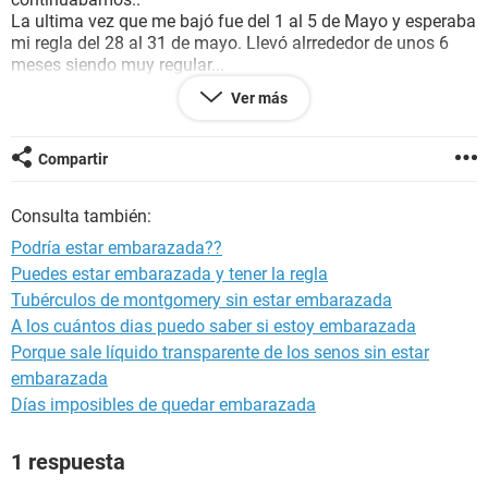
La ultima vez que me bajó fue del 1 al 5 de Mayo y esperaba
mi regla del 28 al 31 de mayo. Llevó alrrededor de unos 6
meses siendo muy regular...
Y bueno, tuvimos
sexo sin protección
pensando en que ya
Ver más
casi era tiempo de que me llegará mi regla y no había
mucho riesgo pero al final me entró el miedo y me tomé la
pastilla del día siguiente el día 24 (femelle one) Que se
Compartir
supone abarca 5 días después de la relación sexual.
Hoy estamos a 4 de junio y aún no me baja, me estoy
Consulta también:
volviendo loca!! TnT hay posibilidad de que este
embarazada???
Podría estar embarazada??
Me realice una
prueba de embarazo
el día 1 de junio y salió
Puedes estar embarazada y tener la regla
negativa, ese día era mi cuarto día de retraso. Pienso
Tubérculos de montgomery sin estar embarazada
esperarme a cumplir 10 días de retraso para hacerme otra
pero mientras tanto estoy que no puedo.con mi vida del
A los cuántos dias puedo saber si estoy embarazada
miedo!!! Díganme que opinan, gracias!!
Porque sale líquido transparente de los senos sin estar
embarazada
Días imposibles de quedar embarazada
1 respuesta