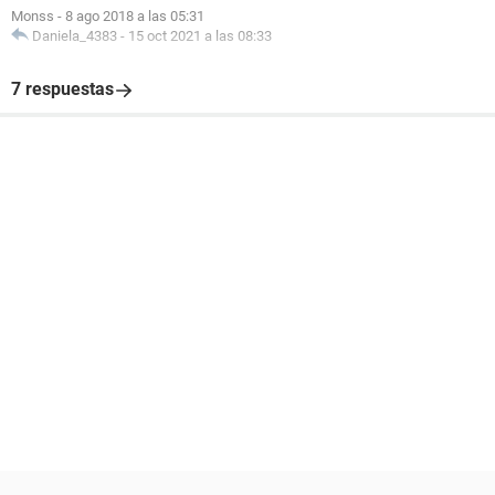
Monss
-
8 ago 2018 a las 05:31
Daniela_4383
-
15 oct 2021 a las 08:33
7 respuestas