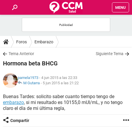
MENU
INICIO
FOROS
Foros
Embarazo
SALUD
Tema Anterior
Siguiente Tema
Hormona beta BHCG
FAMILIA
pamela1973
- 4 jun 2015 a las 22:33
NUTRICIÓN
M Gutarra
-
5 jun 2015 a las 21:22
Buenas Tardes: solicito saber cuanto tiempo tengo de
BIENESTAR
embarazo
, si mi resultado es 10155,0 mUI/mL, y no tengo
claro el día de mi última regla,
SEXUALIDAD
Compartir
GLOSARIO