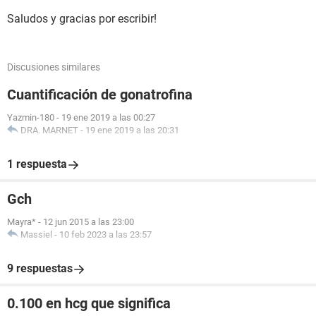
Saludos y gracias por escribir!
Discusiones similares
Cuantificación de gonatrofina
Yazmin-180
-
19 ene 2019 a las 00:27
DRA. MARNET
-
19 ene 2019 a las 20:31
1 respuesta
Gch
Mayra*
-
12 jun 2015 a las 23:00
Massiel
-
10 feb 2023 a las 23:57
9 respuestas
0.100 en hcg que significa