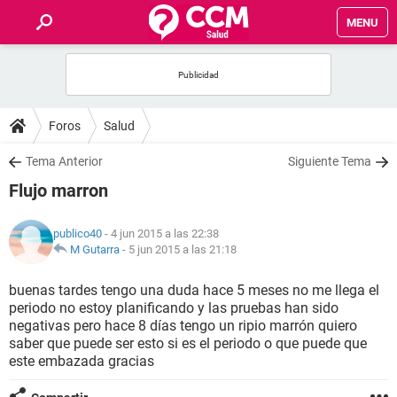
MENU
INICIO
FOROS
Foros
Salud
SALUD
Tema Anterior
Siguiente Tema
Flujo marron
FAMILIA
publico40
- 4 jun 2015 a las 22:38
NUTRICIÓN
M Gutarra
-
5 jun 2015 a las 21:18
buenas tardes tengo una duda hace 5 meses no me llega el
BIENESTAR
periodo no estoy planificando y las pruebas han sido
negativas pero hace 8 días tengo un ripio marrón quiero
SEXUALIDAD
saber que puede ser esto si es el periodo o que puede que
este embazada gracias
GLOSARIO