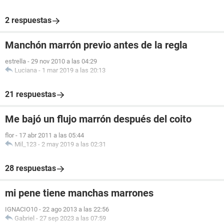
2 respuestas
Manchón marrón previo antes de la regla
estrella
-
29 nov 2010 a las 04:29
Luciana
-
1 mar 2019 a las 20:13
21 respuestas
Me bajó un flujo marrón después del coito
flor
-
17 abr 2011 a las 05:44
Mil_123
-
2 may 2019 a las 02:31
28 respuestas
mi pene tiene manchas marrones
IGNACIO10
-
22 ago 2013 a las 22:56
Gabriel
-
27 sep 2023 a las 07:59