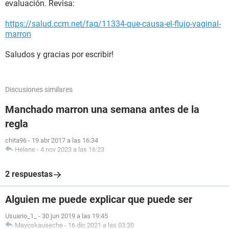
evaluación. Revisa:
https://salud.ccm.net/faq/11334-que-causa-el-flujo-vaginal-
marron
Saludos y gracias por escribir!
Discusiones similares
Manchado marron una semana antes de la
regla
chita96
-
19 abr 2017 a las 16:34
Helene
-
4 nov 2023 a las 16:23
2 respuestas
Alguien me puede explicar que puede ser
Usuario_1_
-
30 jun 2019 a las 19:45
Mayoskauseche
-
16 dic 2021 a las 03:20