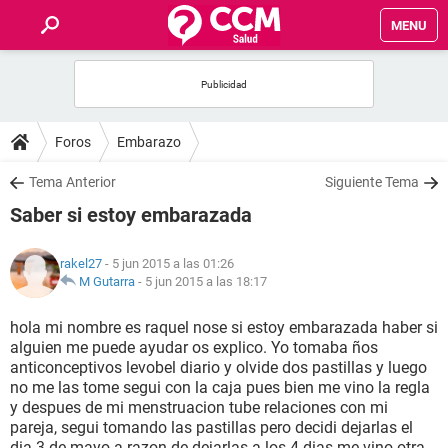
MENU
INICIO
FOROS
Foros
Embarazo
SALUD
Tema Anterior
Siguiente Tema
Saber si estoy embarazada
FAMILIA
rakel27
- 5 jun 2015 a las 01:26
NUTRICIÓN
M Gutarra
-
5 jun 2015 a las 18:17
hola mi nombre es raquel nose si estoy embarazada haber si
BIENESTAR
alguien me puede ayudar os explico. Yo tomaba ños
anticonceptivos levobel diario y olvide dos pastillas y luego
SEXUALIDAD
no me las tome segui con la caja pues bien me vino la regla
y despues de mi menstruacion tube relaciones con mi
pareja, segui tomando las pastillas pero decidi dejarlas el
GLOSARIO
dia 3 de mayo a razon de dejarlas a los 4 dias me vino otra