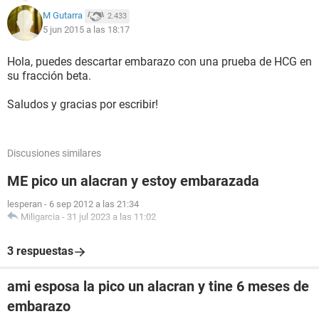
M Gutarra
2.433
5 jun 2015 a las 18:17
Hola, puedes descartar embarazo con una prueba de HCG en
su fracción beta.
Saludos y gracias por escribir!
Discusiones similares
ME pico un alacran y estoy embarazada
lesperan
-
6 sep 2012 a las 21:34
Miligarcia
-
31 jul 2023 a las 11:02
3 respuestas
ami esposa la pico un alacran y tine 6 meses de
embarazo