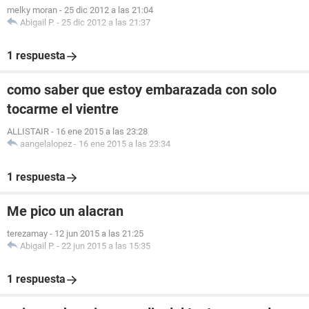
melky moran
-
25 dic 2012 a las 21:04
Abigail P.
-
25 dic 2012 a las 21:37
1 respuesta
como saber que estoy embarazada con solo
tocarme el vientre
ALLISTAIR
-
16 ene 2015 a las 23:28
aangelalopez
-
16 ene 2015 a las 23:34
1 respuesta
Me pico un alacran
terezamay
-
12 jun 2015 a las 21:25
Abigail P.
-
22 jun 2015 a las 15:35
1 respuesta