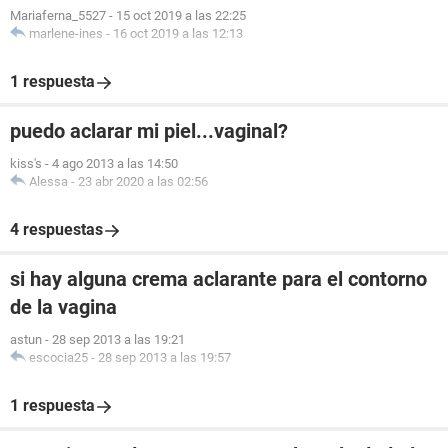
Mariaferna_5527
-
15 oct 2019 a las 22:25
marlene-ines
-
16 oct 2019 a las 12:13
1 respuesta
puedo aclarar mi piel...vaginal?
kiss's
-
4 ago 2013 a las 14:50
Alessa
-
23 abr 2020 a las 02:56
4 respuestas
si hay alguna crema aclarante para el contorno
de la vagina
astun
-
28 sep 2013 a las 19:21
escocia25
-
28 sep 2013 a las 19:57
1 respuesta