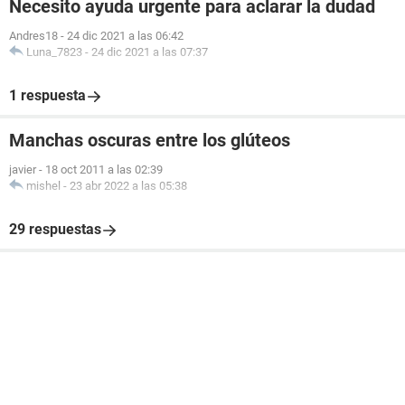
Necesito ayuda urgente para aclarar la dudad
Andres18
-
24 dic 2021 a las 06:42
Luna_7823
-
24 dic 2021 a las 07:37
1 respuesta
Manchas oscuras entre los glúteos
javier
-
18 oct 2011 a las 02:39
mishel
-
23 abr 2022 a las 05:38
29 respuestas