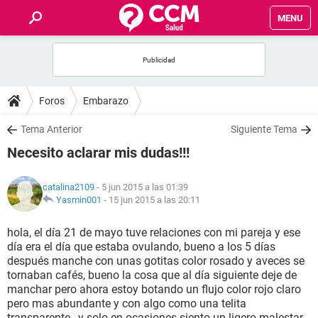
MENU
INICIO
FOROS
Foros
Embarazo
SALUD
Tema Anterior
Siguiente Tema
Necesito aclarar mis dudas!!!
FAMILIA
catalina2109
- 5 jun 2015 a las 01:39
NUTRICIÓN
Yasmin001
-
15 jun 2015 a las 20:11
hola, el día 21 de mayo tuve relaciones con mi pareja y ese
BIENESTAR
día era el día que estaba ovulando, bueno a los 5 días
después manche con unas gotitas color rosado y aveces se
SEXUALIDAD
tornaban cafés, bueno la cosa que al día siguiente deje de
manchar pero ahora estoy botando un flujo color rojo claro
pero mas abundante y con algo como una telita
GLOSARIO
transparente , y solo en ocasiones siento un ligero malestar