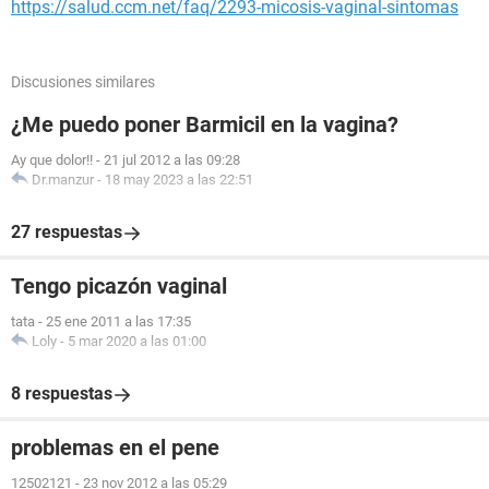
https://salud.ccm.net/faq/2293-micosis-vaginal-sintomas
Discusiones similares
¿Me puedo poner Barmicil en la vagina?
Ay que dolor!!
-
21 jul 2012 a las 09:28
Dr.manzur
-
18 may 2023 a las 22:51
27 respuestas
Tengo picazón vaginal
tata
-
25 ene 2011 a las 17:35
Loly
-
5 mar 2020 a las 01:00
8 respuestas
problemas en el pene
12502121
-
23 nov 2012 a las 05:29