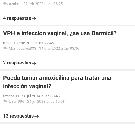
Azahel
-
22 feb 2022 a las 06:25
4 respuestas
VPH e infeccion vaginal, ¿se usa Barmicil?
Kiria
-
13 ene 2022 a las 22:45
Mariasuarez333
-
14 ene 2022 a las 03:16
2 respuestas
Puedo tomar amoxicilina para tratar una
infección vaginal?
tatiana00
-
26 jul 2014 a las 08:45
Lmx_996
-
24 jul 2023 a las 19:08
13 respuestas