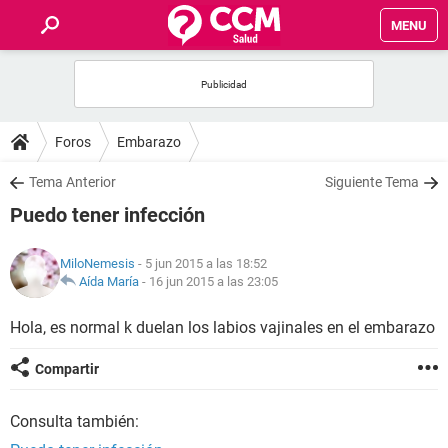
MENU
INICIO
FOROS
Foros
Embarazo
SALUD
Tema Anterior
Siguiente Tema
Puedo tener infección
FAMILIA
MiloNemesis
- 5 jun 2015 a las 18:52
NUTRICIÓN
Aída María
-
16 jun 2015 a las 23:05
Hola, es normal k duelan los labios vajinales en el embarazo
BIENESTAR
Compartir
SEXUALIDAD
Consulta también:
GLOSARIO