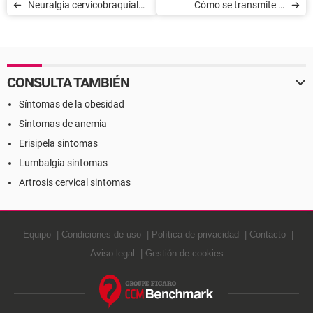
Neuralgia cervicobraquial
Cómo se transmite el
(ciática del cuello)
VIH/SIDA - Factores de
riesgo
CONSULTA TAMBIÉN
Síntomas de la obesidad
Sintomas de anemia
Erisipela sintomas
Lumbalgia sintomas
Artrosis cervical sintomas
Equipo
Condiciones de uso
Política de privacidad
Contacto
Aviso legal
Gestión de cookies