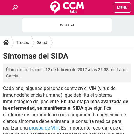
MENU
INICIO
FOROS
Trucos
Salud
SALUD
Síntomas del SIDA
FAMILIA
Última actualización:
12 de febrero de 2017 a las 22:38
por
Laura
García
.
NUTRICIÓN
Cada año, algunas personas contraen el VIH (virus de
inmunodeficiencia humana), que debilita el sistema
BIENESTAR
inmunológico del paciente.
En una etapa más avanzada de
la enfermedad, se manifiesta el SIDA
que significa
SEXUALIDAD
síndrome de inmunodeficiencia adquirida. La presencia de
ciertos síntomas debe animar a la consulta médica para
realizar una
prueba de VIH
. Es importante recordar que el
GLOSARIO