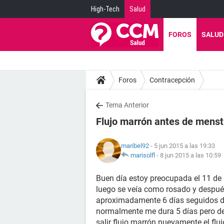
High-Tech
Salud
FOROS
SALUD
Foros
Contracepción
Tema Anterior
Flujo marrón antes de menst
maribel92
- 5 jun 2015 a las 19:33
marisolfl
-
8 jun 2015 a las 10:59
Buen día estoy preocupada el 11 de
luego se veía como rosado y despué
aproximadamente 6 días seguidos de
normalmente me dura 5 días pero d
salir flujo marrón nuevamente el flu