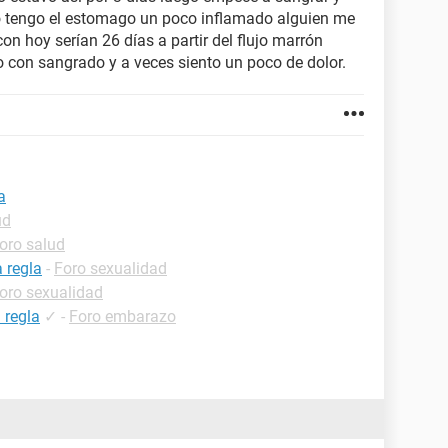
o tengo el estomago un poco inflamado alguien me
n hoy serían 26 días a partir del flujo marrón
 con sangrado y a veces siento un poco de dolor.
a
ud
oro salud
 regla
-
Foro sexualidad
oro sexualidad
 regla
✓
-
Foro embarazo