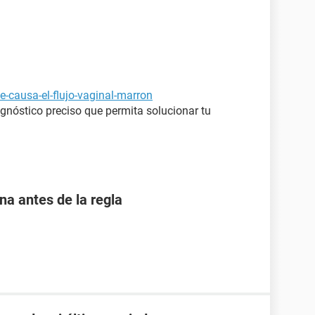
-causa-el-flujo-vaginal-marron
agnóstico preciso que permita solucionar tu
 antes de la regla