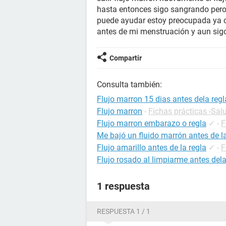
hasta entonces sigo sangrando per
puede ayudar estoy preocupada ya co
antes de mi menstruación y aun sigo
Compartir
Consulta también:
Flujo marron 15 dias antes dela regl
Flujo marron
-
Fichas prácticas -Sal
Flujo marron embarazo o regla
✓
-
F
Me bajó un fluido marrón antes de la
Flujo amarillo antes de la regla
✓
-
F
Flujo rosado al limpiarme antes dela
1 respuesta
RESPUESTA 1 / 1