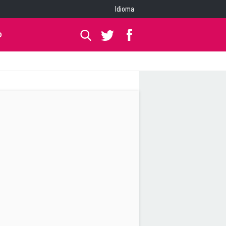
Idioma
O