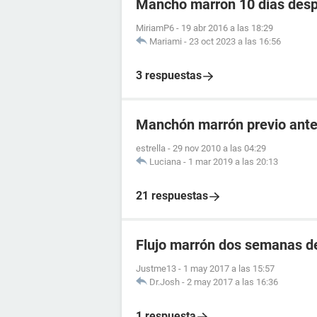
Mancho marron 10 dias despu
MiriamP6
-
19 abr 2016 a las 18:29
Mariami
-
23 oct 2023 a las 16:56
3 respuestas
Manchón marrón previo antes
estrella
-
29 nov 2010 a las 04:29
Luciana
-
1 mar 2019 a las 20:13
21 respuestas
Flujo marrón dos semanas d
Justme13
-
1 may 2017 a las 15:57
Dr.Josh
-
2 may 2017 a las 16:36
1 respuesta