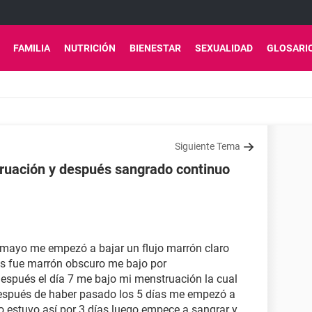
FAMILIA
NUTRICIÓN
BIENESTAR
SEXUALIDAD
GLOSARI
Siguiente Tema
ruación y después sangrado continuo
 mayo me empezó a bajar un flujo marrón claro
s fue marrón obscuro me bajo por
spués el día 7 me bajo mi menstruación la cual
espués de haber pasado los 5 días me empezó a
jo estuvo así por 3 días luego empece a sangrar y