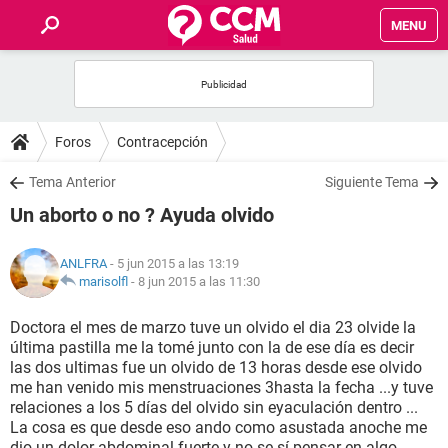
MENU
INICIO
FOROS
Foros
Contracepción
SALUD
Tema Anterior
Siguiente Tema
Un aborto o no ? Ayuda olvido
FAMILIA
ANLFRA
- 5 jun 2015 a las 13:19
NUTRICIÓN
marisolfl
-
8 jun 2015 a las 11:30
Doctora el mes de marzo tuve un olvido el dia 23 olvide la
BIENESTAR
última pastilla me la tomé junto con la de ese día es decir
las dos ultimas fue un olvido de 13 horas desde ese olvido
SEXUALIDAD
me han venido mis menstruaciones 3hasta la fecha ...y tuve
relaciones a los 5 días del olvido sin eyaculación dentro ...
La cosa es que desde eso ando como asustada anoche me
GLOSARIO
dio un dolor abdominal fuerte y no se sí pensar en algo