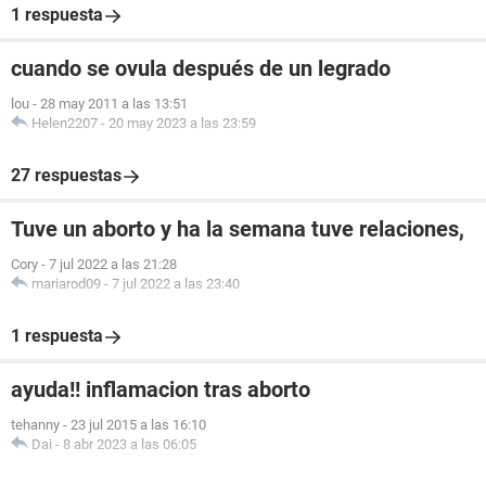
1 respuesta
cuando se ovula después de un legrado
lou
-
28 may 2011 a las 13:51
Helen2207
-
20 may 2023 a las 23:59
27 respuestas
Tuve un aborto y ha la semana tuve relaciones,
Cory
-
7 jul 2022 a las 21:28
mariarod09
-
7 jul 2022 a las 23:40
1 respuesta
ayuda!! inflamacion tras aborto
tehanny
-
23 jul 2015 a las 16:10
Dai
-
8 abr 2023 a las 06:05