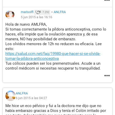
marisolfl
>
ANLFRA
7.292
5 jun 2015 a las 16:16
Hola de nuevo AMLFRA,
Si tomas correctamente la píldora anticonceptiva, como lo
haces, ella impide que la ovulación aparezca y, de esa
manera, NO hay posibilidad de embarazo.
Los olvidos menores de 12h no reducen su eficacia. Lee
esto:
https://salud.ccm.net/faq/19980-que-hacer-si-se-olvida-
tomar-la-pildora-anticonceptiva
Tus cólicos pueden ser los premenstruales. Acude a un
control médicom si necesitas recuperar tu tranquilidad.
ANLFRA
6 jun 2015 a las 04:27
Me hice un eco pélvico y fui a la doctora me dijo que no
había embarazo gracias a Dios y tenía el Colón irritado por