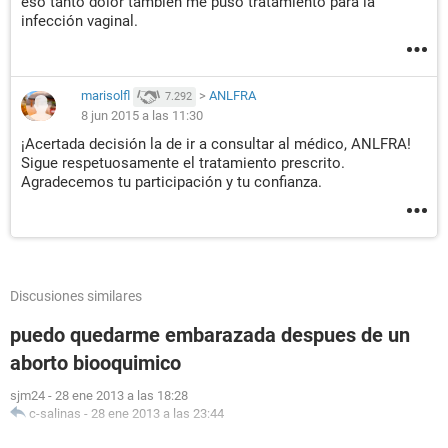
eso tanto dolor también me puso tratamiento para la
infección vaginal.
marisolfl
>
ANLFRA
7.292
8 jun 2015 a las 11:30
¡Acertada decisión la de ir a consultar al médico, ANLFRA!
Sigue respetuosamente el tratamiento prescrito.
Agradecemos tu participación y tu confianza.
Discusiones similares
puedo quedarme embarazada despues de un
aborto biooquimico
sjm24
-
28 ene 2013 a las 18:28
c-salinas
-
28 ene 2013 a las 23:44