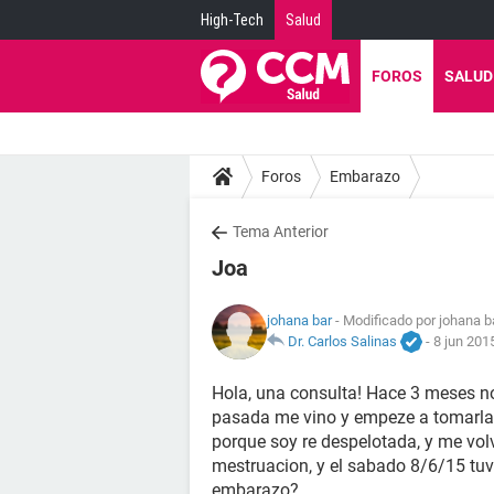
High-Tech
Salud
FOROS
SALUD
Foros
Embarazo
Tema Anterior
Joa
johana bar
- Modificado por johana b
Dr. Carlos Salinas
-
8 jun 201
Hola, una consulta! Hace 3 meses no
pasada me vino y empeze a tomarlas, 
porque soy re despelotada, y me volv
mestruacion, y el sabado 8/6/15 tuve
embarazo?