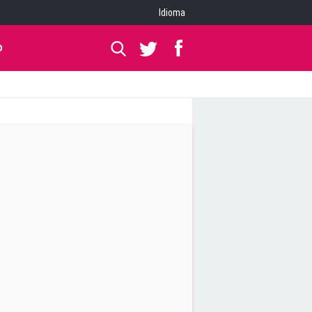
Idioma
O