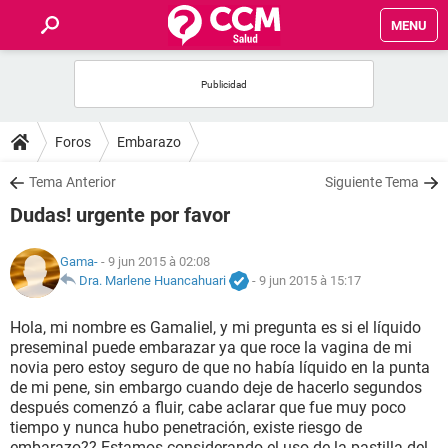
MENU
INICIO
FORUMS
Foros
Embarazo
SALUD
Tema Anterior
Siguiente Tema
Dudas! urgente por favor
FAMILIA
Gama-
- 9 jun 2015 à 02:08
NUTRICIÓN
Dra. Marlene Huancahuari
-
9 jun 2015 à 15:17
Hola, mi nombre es Gamaliel, y mi pregunta es si el líquido
BIENESTAR
preseminal puede embarazar ya que roce la vagina de mi
novia pero estoy seguro de que no había líquido en la punta
SEXUALIDAD
de mi pene, sin embargo cuando deje de hacerlo segundos
después comenzó a fluir, cabe aclarar que fue muy poco
tiempo y nunca hubo penetración, existe riesgo de
GLOSARIO
embarazo?? Estamos considerando el uso de la pastilla del