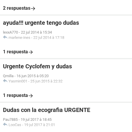
2 respuestas
ayuda!!! urgente tengo dudas
lexxA770
-
22 jul 2014 à 15:34
marlene-ines
-
22 jul 2014 à 17:18
1 respuesta
Urgente Cyclofem y dudas
Qmilla
-
16 jun 2015 à 05:20
Yasmin001
-
25 jun 2015 à 22:32
1 respuesta
Dudas con la ecografia URGENTE
Pau7885
-
19 jul 2017 à 18:45
LooCas
-
19 jul 2017 à 21:01