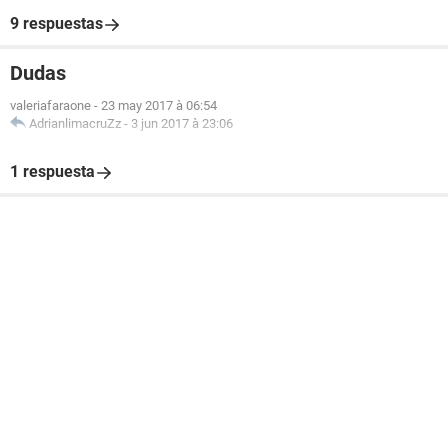
9 respuestas
Dudas
valeriafaraone
-
23 may 2017 à 06:54
AdrianlimacruZz
-
3 jun 2017 à 23:06
1 respuesta