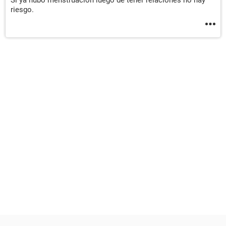
Si ya hubo menstruación luego de tener relaciones no hay
riesgo.