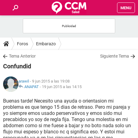
MENU
INICIO
FOROS
Foros
Embarazo
SALUD
Tema Anterior
Siguiente Tema
Confundid
FAMILIA
arawil
- 9 jun 2015 a las 19:08
NUTRICIÓN
ANAPAT
-
19 jun 2015 a las 14:15
Buenas tarde! Necesito una ayuda o orientasion mi
BIENESTAR
problema es que tengo 15 dias de retraso. Pero mi pareja y
yo siempre emos usado perservativos y emos sido mui
SEXUALIDAD
precabidos yo soy de regla fija. Tengo una molestia en mi
abdomen como si me fuese a bajar y no boto nada solo un
flujo mui espeso y blanco nc q significa eso. Y estoi mui
GLOSARIO
preocupada ya q en las circunstancias en las q me