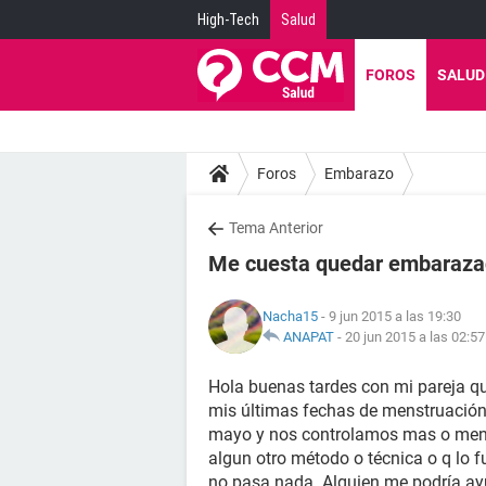
High-Tech
Salud
FOROS
SALUD
Foros
Embarazo
Tema Anterior
Me cuesta quedar embaraza
Nacha15
- 9 jun 2015 a las 19:30
ANAPAT
-
20 jun 2015 a las 02:57
Hola buenas tardes con mi pareja q
mis últimas fechas de menstruación h
mayo y nos controlamos mas o menos
algun otro método o técnica o q lo 
no pasa nada. Alguien me podría ayu