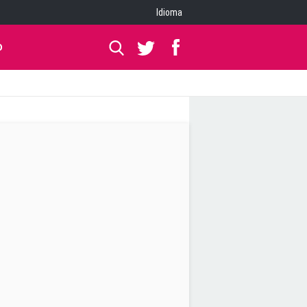
Idioma
O