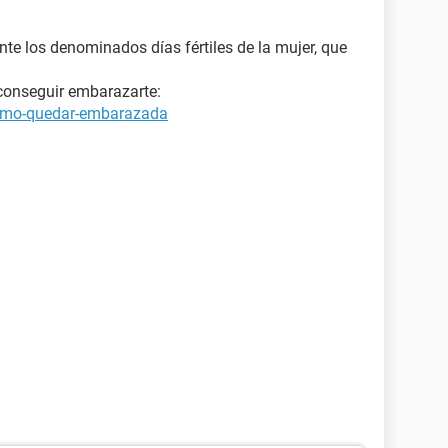
te los denominados días fértiles de la mujer, que
conseguir embarazarte:
como-quedar-embarazada