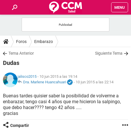
MENU
INICIO
FOROS
Foros
Embarazo
SALUD
Tema Anterior
Siguiente Tema
Dudas
FAMILIA
jalisco2015
- 10 jun 2015 a las 19:14
NUTRICIÓN
Dra. Marlene Huancahuari
-
10 jun 2015 a las 22:14
Buenas tardes quisier saber la posibilidad de volverme a
BIENESTAR
enbarazar, tengo casi 4 años que me hicieron la salpingo,
que debo hacer???? tengo 42 años .....
SEXUALIDAD
gracias
Compartir
GLOSARIO