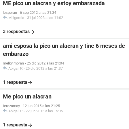
ME pico un alacran y estoy embarazada
lesperan
-
6 sep 2012 a las 21:34
Miligarcia
-
31 jul 2023 a las 11:02
3 respuestas
ami esposa la pico un alacran y tine 6 meses de
embarazo
melky moran
-
25 dic 2012 a las 21:04
Abigail P.
-
25 dic 2012 a las 21:37
1 respuesta
Me pico un alacran
terezamay
-
12 jun 2015 a las 21:25
Abigail P.
-
22 jun 2015 a las 15:35
1 respuesta