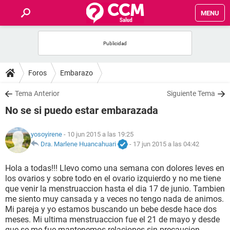
MENU
INICIO
FOROS
Foros
Embarazo
SALUD
Tema Anterior
Siguiente Tema
No se si puedo estar embarazada
FAMILIA
yosoyirene
- 10 jun 2015 a las 19:25
NUTRICIÓN
Dra. Marlene Huancahuari
-
17 jun 2015 a las 04:42
Hola a todas!!! Llevo como una semana con dolores leves en
BIENESTAR
los ovarios y sobre todo en el ovario izquierdo y no me tiene
que venir la menstruaccion hasta el dia 17 de junio. Tambien
SEXUALIDAD
me siento muy cansada y a veces no tengo nada de animos.
Mi pareja y yo estamos buscando un bebe desde hace dos
meses. Mi ultima menstruaccion fue el 21 de mayo y desde
GLOSARIO
que se me fue mantenemos relaciones sin precaucion.