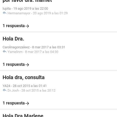
por favor dra. marnet
lupita
-
19 ago 2019 a las 22:00
Hermanamayor
-
20 ago 2019 a las 01:29
1 respuesta
Hola Dra.
Carolinagonzaleez
-
8 mar 2017 a las 03:31
Yamelinm
-
8 mar 2017 a las 04:30
1 respuesta
Hola dra, consulta
YA24
-
28 oct 2015 a las 01:41
Dr.Josh
-
28 oct 2015 a las 20:12
1 respuesta
Hola Dra Marlene