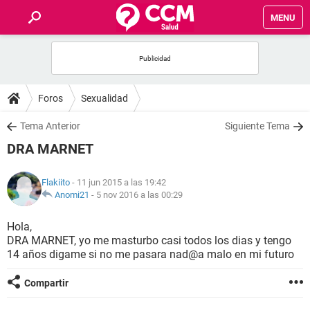
MENU
INICIO
FOROS
Foros
Sexualidad
SALUD
Tema Anterior
Siguiente Tema
DRA MARNET
FAMILIA
Flakiito
- 11 jun 2015 a las 19:42
NUTRICIÓN
Anomi21
-
5 nov 2016 a las 00:29
Hola,
BIENESTAR
DRA MARNET, yo me masturbo casi todos los dias y tengo
14 años digame si no me pasara nad@a malo en mi futuro
SEXUALIDAD
Compartir
GLOSARIO