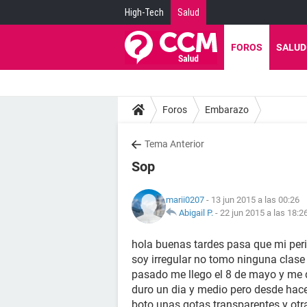
High-Tech
Salud
FOROS
SALUD
Foros
Embarazo
Tema Anterior
Sop
marii0207
- 13 jun 2015 a las 00:26
Abigail P.
-
22 jun 2015 a las 18:2
hola buenas tardes pasa que mi per
soy irregular no tomo ninguna clase
pasado me llego el 8 de mayo y me d
duro un dia y medio pero desde hac
boto unas gotas transparentes y ot