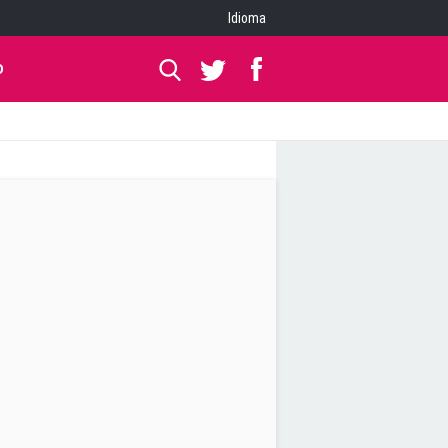
Idioma
O