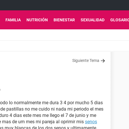
FAMILIA
NUTRICIÓN
BIENESTAR
SEXUALIDAD
GLOSARI
Siguiente Tema
6
iodo lo normalmente me dura 3 4 por mucho 5 dias
 de pastillas no me cuido ni nada mi periodo el mes
uro 4 dias este mes me llego el 7 de junio y me
e mas de um mes mi pareja al oprimir mis
senos
ras muy blancas de los dos senos y ultimamente