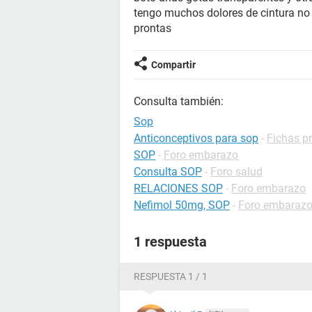
tengo muchos dolores de cintura no
prontas
Compartir
Consulta también:
Sop
Anticonceptivos para sop
-
Fichas pr
SOP
-
Foro embarazo
Consulta SOP
-
Foro salud
RELACIONES SOP
-
Foro embarazo
Nefimol 50mg, SOP
-
Foro embaraz
1 respuesta
RESPUESTA 1 / 1