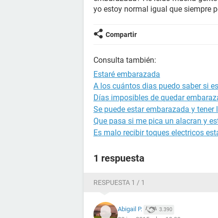
yo estoy normal igual que siempre pe
Compartir
Consulta también:
Estaré embarazada
A los cuántos dias puedo saber si 
Días imposibles de quedar embara
Se puede estar embarazada y tener l
Que pasa si me pica un alacran y 
Es malo recibir toques electricos 
1 respuesta
RESPUESTA 1 / 1
Abigail P.
3.390