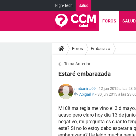
High-Tech
Salud
FOROS
SALUD
Foros
Embarazo
Tema Anterior
Estaré embarazada
simbanina09
- 12 jun 2015 a las 23:
Abigail P.
-
30 jun 2015 a las 23:0
Mi última regla me vino el 3 d mayo,
acaso pero claro hoy día 13 de junio,
negativo, mi pregunta es cuanto ten
este? Si no lo estoy debo esperar a
embarazada? He leído mucha gente qu