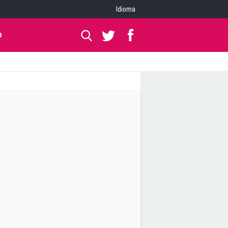
Idioma
O