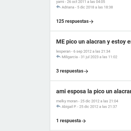
yami
-
26 oct 2011 a las 04:05
Adriana
-
5 dic 2018 a las 18:38
125 respuestas
ME pico un alacran y estoy
lesperan
-
6 sep 2012 a las 21:34
Miligarcia
-
31 jul 2023 a las 11:02
3 respuestas
ami esposa la pico un alacr
melky moran
-
25 dic 2012 a las 21:04
Abigail P.
-
25 dic 2012 a las 21:37
1 respuesta