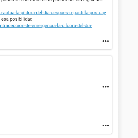
actua-la-pildora-del-dia-despues-o-pastilla-postday
 esa posibilidad:
ntracepcion-de-emergencia-la-pildora-del-dia-