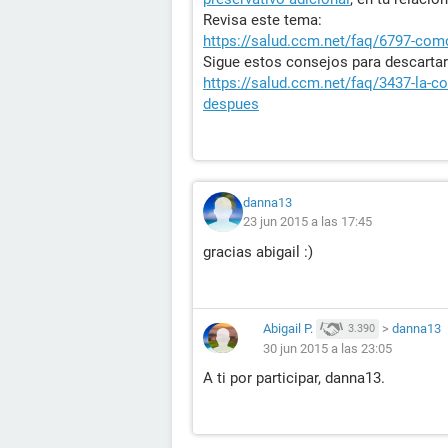
Revisa este tema:
https://salud.ccm.net/faq/6797-como-
Sigue estos consejos para descartar
https://salud.ccm.net/faq/3437-la-co
despues
danna13
23 jun 2015 a las 17:45
gracias abigail :)
Abigail P.
>
danna13
3.390
30 jun 2015 a las 23:05
A ti por participar, danna13.