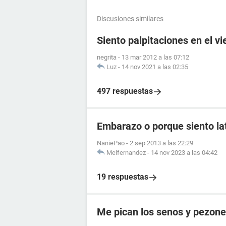
Discusiones similares
Siento palpitaciones en el v
negrita
-
13 mar 2012 a las 07:12
Luz
-
14 nov 2021 a las 02:35
497 respuestas
Embarazo o porque siento lat
NaniePao
-
2 sep 2013 a las 22:29
Melfernandez
-
14 nov 2023 a las 04:42
19 respuestas
Me pican los senos y pezon