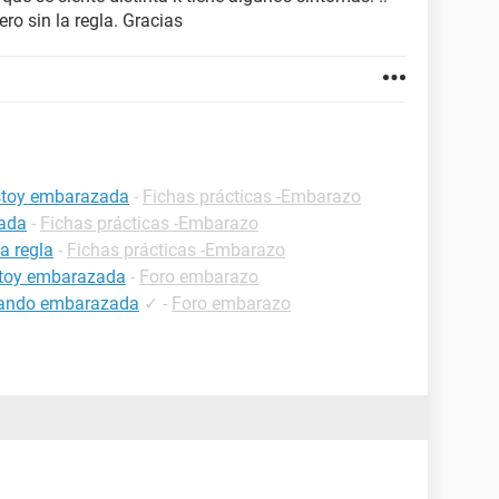
ro sin la regla. Gracias
estoy embarazada
-
Fichas prácticas -Embarazo
zada
-
Fichas prácticas -Embarazo
a regla
-
Fichas prácticas -Embarazo
estoy embarazada
-
Foro embarazo
estando embarazada
✓
-
Foro embarazo