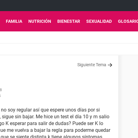
FAMILIA
NUTRICIÓN
BIENESTAR
SEXUALIDAD
GLOSARI
Siguiente Tema
58
5
 no soy regular así que espere unos días por si
 sigue sin bajar. Me hice un test el día 10 y m salio
go K esperar para salir de dudas? Puede ser K lo
 que me vuelva a bajar la regla para poderme quedar
e se siente distinta k tiene algunos síntomas. ..