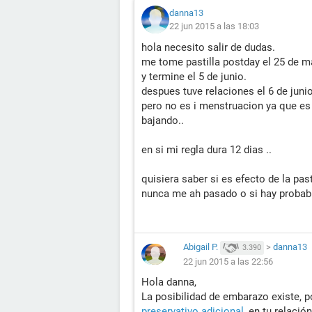
danna13
22 jun 2015 a las 18:03
hola necesito salir de dudas.
me tome pastilla postday el 25 de m
y termine el 5 de junio.
despues tuve relaciones el 6 de junio
pero no es i menstruacion ya que es
bajando..
en si mi regla dura 12 dias ..
quisiera saber si es efecto de la pa
nunca me ah pasado o si hay probabi
Abigail P.
>
danna13
3.390
22 jun 2015 a las 22:56
Hola danna,
La posibilidad de embarazo existe, 
preservativo adicional
, en tu relació