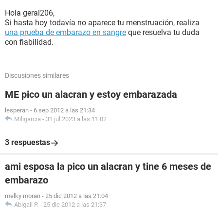
Hola geral206,
Si hasta hoy todavía no aparece tu menstruación, realiza
una prueba de embarazo en sangre
que resuelva tu duda
con fiabilidad.
Discusiones similares
ME pico un alacran y estoy embarazada
lesperan
-
6 sep 2012 a las 21:34
Miligarcia
-
31 jul 2023 a las 11:02
3 respuestas
ami esposa la pico un alacran y tine 6 meses de
embarazo
melky moran
-
25 dic 2012 a las 21:04
Abigail P.
-
25 dic 2012 a las 21:37