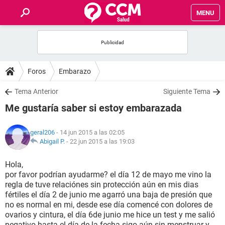
MENU
INICIO
FOROS
Foros
Embarazo
SALUD
Tema Anterior
Siguiente Tema
Me gustaría saber si estoy embarazada
FAMILIA
geral206
- 14 jun 2015 a las 02:05
NUTRICIÓN
Abigail P.
-
22 jun 2015 a las 19:03
Hola,
BIENESTAR
por favor podrían ayudarme? el día 12 de mayo me vino la
regla de tuve relaciónes sin protección aún en mis dias
SEXUALIDAD
fértiles el día 2 de junio me agarró una baja de presión que
no es normal en mi, desde ese día comencé con dolores de
ovarios y cintura, el día 6de junio me hice un test y me salió
GLOSARIO
negativo hasta el día de la fecha sigo aún sin menstruar y