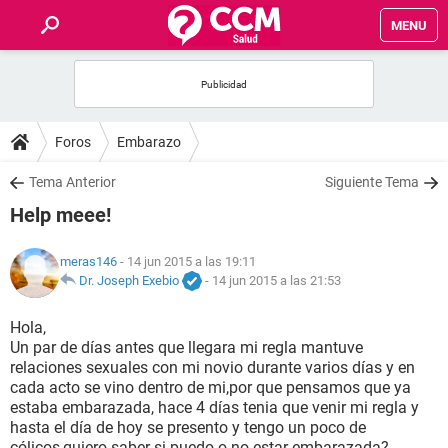
MENU
INICIO
FOROS
Foros
Embarazo
SALUD
Tema Anterior
Siguiente Tema
Help meee!
FAMILIA
meras146
- 14 jun 2015 a las 19:11
NUTRICIÓN
Dr. Joseph Exebio
-
14 jun 2015 a las 21:53
Hola,
BIENESTAR
Un par de días antes que llegara mi regla mantuve
relaciones sexuales con mi novio durante varios días y en
SEXUALIDAD
cada acto se vino dentro de mi,por que pensamos que ya
estaba embarazada, hace 4 días tenia que venir mi regla y
hasta el día de hoy se presento y tengo un poco de
GLOSARIO
cólicos,quiero saber si puedo o no estar embarazada?