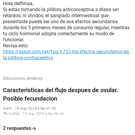
Hola delfiinaa,
Si estás tomando la píldora anticonceptiva a diario sin
retardos, ni olvidos, el sangrado intermestrual que
presentaste puede ser uno de sus efectos secundarios
durante los 3 primeros meses de consumo regular, mientras
tu ciclo hormonal adopta correctamente su modo de
funcionar.
Revisa esto:
https://salud.ccm.net/faq/6732-los-efectos-secundarios-de-
la-pildora-contraceptiva
Discusiones similares
Caracteristicas del flujo despues de ovular.
Posible fecundacion
Eve!!!
-
18 may 2014 a las 01:39
luxli90
-
12 may 2016 a las 06:43
2 respuestas