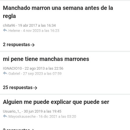
Manchado marron una semana antes de la
regla
chita96
-
19 abr 2017 a las 16:34
Helene
-
4 nov 2023 a las 16:23
2 respuestas
mi pene tiene manchas marrones
IGNACIO10
-
22 ago 2013 a las 22:56
Gabriel
-
27 sep 2023 a las 07:59
25 respuestas
Alguien me puede explicar que puede ser
Usuario_1_
-
30 jun 2019 a las 19:45
Mayoskauseche
-
16 dic 2021 a las 03:20