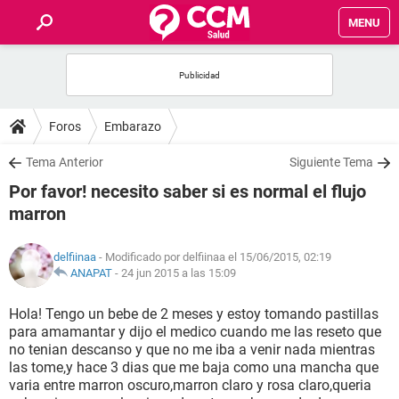
MENU
INICIO
FOROS
Foros
Embarazo
SALUD
Tema Anterior
Siguiente Tema
Por favor! necesito saber si es normal el flujo
FAMILIA
marron
NUTRICIÓN
delfiinaa
- Modificado por delfiinaa el 15/06/2015, 02:19
ANAPAT
-
24 jun 2015 a las 15:09
BIENESTAR
Hola! Tengo un bebe de 2 meses y estoy tomando pastillas
para amamantar y dijo el medico cuando me las reseto que
SEXUALIDAD
no tenian descanso y que no me iba a venir nada mientras
las tome,y hace 3 dias que me baja como una mancha que
varia entre marron oscuro,marron claro y rosa claro,queria
GLOSARIO