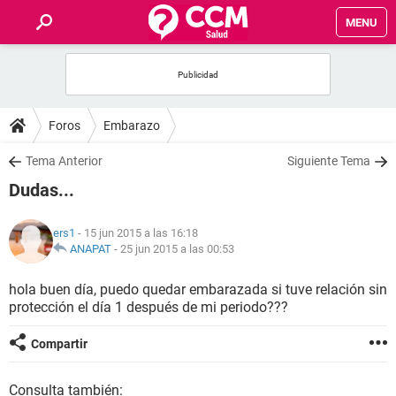
MENU
INICIO
FOROS
Foros
Embarazo
SALUD
Tema Anterior
Siguiente Tema
Dudas...
FAMILIA
ers1
- 15 jun 2015 a las 16:18
NUTRICIÓN
ANAPAT
-
25 jun 2015 a las 00:53
hola buen día, puedo quedar embarazada si tuve relación sin
BIENESTAR
protección el día 1 después de mi periodo???
SEXUALIDAD
Compartir
GLOSARIO
Consulta también: