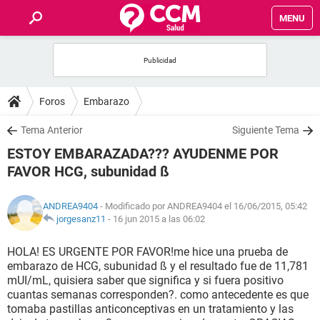
MENU
INICIO
FOROS
Foros
Embarazo
SALUD
Tema Anterior
Siguiente Tema
ESTOY EMBARAZADA??? AYUDENME POR
FAMILIA
FAVOR HCG, subunidad ß
NUTRICIÓN
ANDREA9404
- Modificado por ANDREA9404 el 16/06/2015, 05:42
jorgesanz11
-
16 jun 2015 a las 06:02
BIENESTAR
HOLA! ES URGENTE POR FAVOR!me hice una prueba de
embarazo de HCG, subunidad ß y el resultado fue de 11,781
SEXUALIDAD
mUI/mL, quisiera saber que significa y si fuera positivo
cuantas semanas corresponden?. como antecedente es que
tomaba pastillas anticonceptivas en un tratamiento y las
GLOSARIO