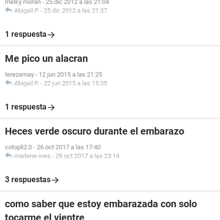
melky moran
-
25 dic 2012 a las 21:04
Abigail P.
-
25 dic 2012 a las 21:37
1 respuesta
Me pico un alacran
terezamay
-
12 jun 2015 a las 21:25
Abigail P.
-
22 jun 2015 a las 15:35
1 respuesta
Heces verde oscuro durante el embarazo
cotopli2.0
-
26 oct 2017 a las 17:40
marlene-ines
-
29 oct 2017 a las 23:14
3 respuestas
como saber que estoy embarazada con solo
tocarme el vientre