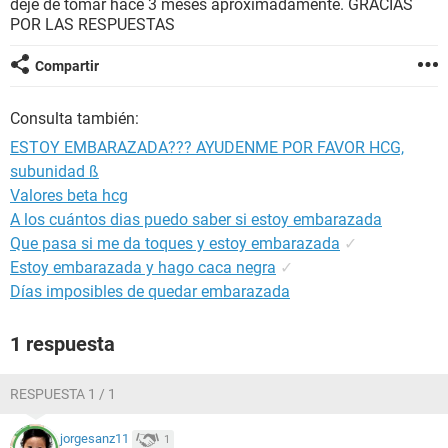
deje de tomar hace 3 meses aproximadamente. GRACIAS
POR LAS RESPUESTAS
Compartir
Consulta también:
ESTOY EMBARAZADA??? AYUDENME POR FAVOR HCG,
subunidad ß
Valores beta hcg
A los cuántos dias puedo saber si estoy embarazada
Que pasa si me da toques y estoy embarazada
✓
Estoy embarazada y hago caca negra
✓
Días imposibles de quedar embarazada
1 respuesta
RESPUESTA 1 / 1
jorgesanz11
1