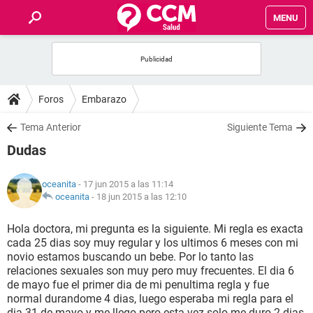
MENU
INICIO
FOROS
Foros
Embarazo
SALUD
Tema Anterior
Siguiente Tema
Dudas
FAMILIA
oceanita
- 17 jun 2015 a las 11:14
NUTRICIÓN
oceanita
-
18 jun 2015 a las 12:10
Hola doctora, mi pregunta es la siguiente. Mi regla es exacta
BIENESTAR
cada 25 dias soy muy regular y los ultimos 6 meses con mi
novio estamos buscando un bebe. Por lo tanto las
SEXUALIDAD
relaciones sexuales son muy pero muy frecuentes. El dia 6
de mayo fue el primer dia de mi penultima regla y fue
normal durandome 4 dias, luego esperaba mi regla para el
GLOSARIO
dia 31 de mayo y me llego pero esta vez solo me duro 2 dias