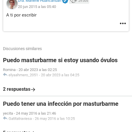
Dra. Marlene Huancahuari
29.005
20 jun 2015 a las 05:40
A ti por escribir
Discusiones similares
Puedo masturbarme si estoy usando óvulos
Romina
-
20 abr 2023 a las 02:25
elyaahmero_2051
-
20 abr 2023 a las 04:25
2 respuestas
Puedo tener una infección por masturbarme
yecita
-
24 may 2016 a las 21:46
Gatitatraviesa
-
26 may 2016 a las 10:25