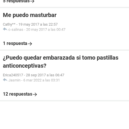
5 respuestas
Me puedo masturbar
Cathy**
-
19 may 2017 a las 22:57
c-salinas
-
20 may 2017 a las 00:47
1 respuesta
¿Puedo quedar embarazada si tomo pastillas
anticonceptivas?
Erica240517
-
28 sep 2017 a las 06:47
Jasmin
-
6 mar 2022 a las 03:31
12 respuestas