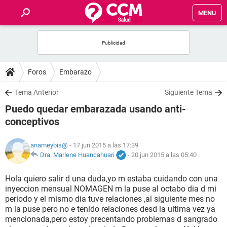
MENU
INICIO
FOROS
Foros
Embarazo
SALUD
Tema Anterior
Siguiente Tema
Puedo quedar embarazada usando anti-
FAMILIA
conceptivos
NUTRICIÓN
anameybis@
- 17 jun 2015 a las 17:39
Dra. Marlene Huancahuari
-
20 jun 2015 a las 05:40
BIENESTAR
Hola quiero salir d una duda,yo m estaba cuidando con una
inyeccion mensual NOMAGEN m la puse al octabo dia d mi
SEXUALIDAD
periodo y el mismo dia tuve relaciones ,al siguiente mes no
m la puse pero no e tenido relaciones desd la ultima vez ya
mencionada,pero estoy precentando problemas d sangrado
GLOSARIO