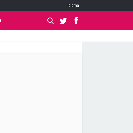
Idioma
O