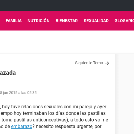
FAMILIA
NUTRICIÓN
BIENESTAR
SEXUALIDAD
GLOSARI
Siguiente Tema
razada
8 jun 2015 a las 05:35
 hoy tuve relaciones sexuales con mi pareja y ayer
tiempo hoy terminaban los días donde las pastillas
toma pastillas anticonceptivas), a todo esto yo me
dad de
embarazo
? necesito respuesta urgente, por