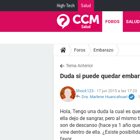
High-Tech
Salud
FOROS
SALUD
Foros
Embarazo
Tema Anterior
Duda si puede quedar emba
Shock123
- 17 jun 2015 a las 17:23
Dra. Marlene Huancahuari
-
1
Hola, Tengo una duda la cual es que,
ella dejo de sangrar, pero al mismo 
son de descanso (hace ya 1 año que 
vine dentro de ella. ¿Existe posibili
favor.