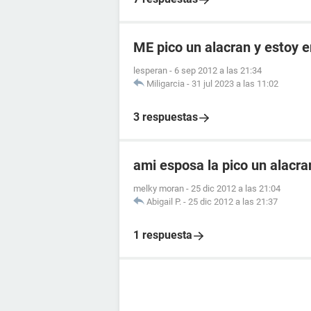
ME pico un alacran y estoy
lesperan
-
6 sep 2012 a las 21:34
Miligarcia
-
31 jul 2023 a las 11:02
3 respuestas
ami esposa la pico un alacr
melky moran
-
25 dic 2012 a las 21:04
Abigail P.
-
25 dic 2012 a las 21:37
1 respuesta