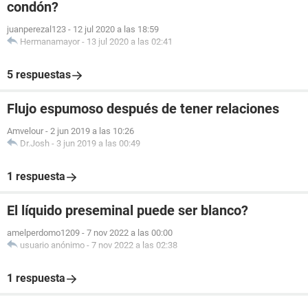
condón?
juanperezal123
-
12 jul 2020 a las 18:59
Hermanamayor
-
13 jul 2020 a las 02:41
5 respuestas
Flujo espumoso después de tener relaciones
Amvelour
-
2 jun 2019 a las 10:26
Dr.Josh
-
3 jun 2019 a las 00:49
1 respuesta
El líquido preseminal puede ser blanco?
amelperdomo1209
-
7 nov 2022 a las 00:00
usuario anónimo
-
7 nov 2022 a las 02:38
1 respuesta