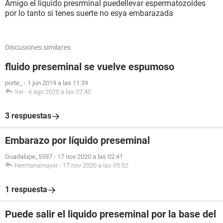
Amigo el liquido presrminal puedellevar espermatozoides
por lo tanto si tenes suerte no esya embarazada
Discusiones similares
fluido preseminal se vuelve espumoso
porte_
-
1 jun 2019 a las 11:39
Yei
-
6 ago 2020 a las 07:40
3 respuestas
Embarazo por líquido preseminal
Guadalupe_5597
-
17 nov 2020 a las 02:41
Hermanamayor
-
17 nov 2020 a las 05:52
1 respuesta
Puede salir el liquido preseminal por la base del