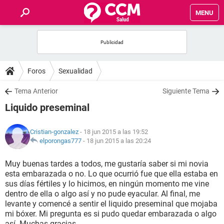
MENU
INICIO
FOROS
Foros
Sexualidad
SALUD
Tema Anterior
Siguiente Tema
Liquido preseminal
FAMILIA
Cristian-gonzalez
- 18 jun 2015 a las 19:52
NUTRICIÓN
elporongas777
-
18 jun 2015 a las 20:24
Muy buenas tardes a todos, me gustaría saber si mi novia
BIENESTAR
esta embarazada o no. Lo que ocurrió fue que ella estaba en
sus días fértiles y lo hicimos, en ningún momento me vine
SEXUALIDAD
dentro de ella o algo así y no pude eyacular. Al final, me
levante y comencé a sentir el liquido preseminal que mojaba
mi bóxer. Mi pregunta es si pudo quedar embarazada o algo
GLOSARIO
así. Muchas gracias