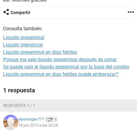
Compartir
Consulta también:
Liquido preseminal
Liquido intersticial
Líquido preseminal en días fértiles
Porque me sale líquido preseminal después de orinar
Se puede salir el líquido preseminal por la base del condón
Liquido preseminal en dias fertiles puede embarazar?
1 respuesta
RESPUESTA 1 / 1
elporongas777
5
18 jun 2015 a las 20:24