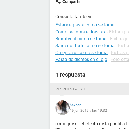
Compartir
Consulta también:
Estanca pasta como se toma
Como se toma el torsilax
-
Fichas pr
Biprofenid como se toma
-
Fichas p
Sargenor forte como se toma
-
Fich
Omeprazol como se toma
-
Fichas p
Pasta de dientes en el ojo
-
Foro oft
1 respuesta
RESPUESTA 1 / 1
haxitar
19 jun 2015 a las 19:32
claro que si, el efecto de la pastill