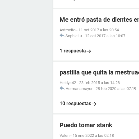
Me entró pasta de dientes en
Astrocito
-
11 oct 2017 a las 20:54
SophieLu
-
12 oct 2017 a las 10:07
1 respuesta
pastilla que quita la mestrua
Heidys42
-
23 feb 2015 a las 14:28
Hermanamayor
-
28 feb 2020 a las 07:19
10 respuestas
Puedo tomar stank
Valen
-
15 ene 2022 a las 02:18