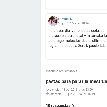
chivitachivi
30 jun 2015 a las 18:16
hola buen dia. yo tengo ua duda, asi
proteccion, pero igual y m tomaba la
solo tngo molestias dsd el ultimo di
regla m preocupa. Sera k puedo kda
Discusiones similares
pastas para parar la mestru
luvalencia
-
13 oct 2013 a las 23:59
stefania
-
13 jun 2019 a las 16:19
10 respuestas