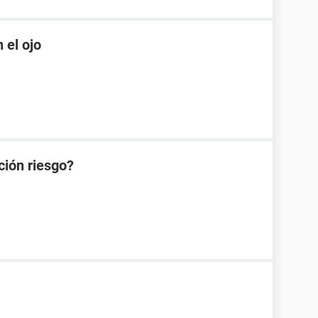
 el ojo
ción riesgo?