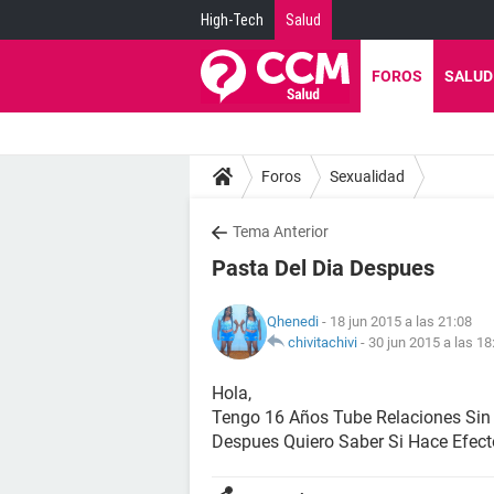
High-Tech
Salud
FOROS
SALUD
Foros
Sexualidad
Tema Anterior
Pasta Del Dia Despues
Qhenedi
- 18 jun 2015 a las 21:08
chivitachivi
-
30 jun 2015 a las 18
Hola,
Tengo 16 Años Tube Relaciones Sin
Despues Quiero Saber Si Hace Efec