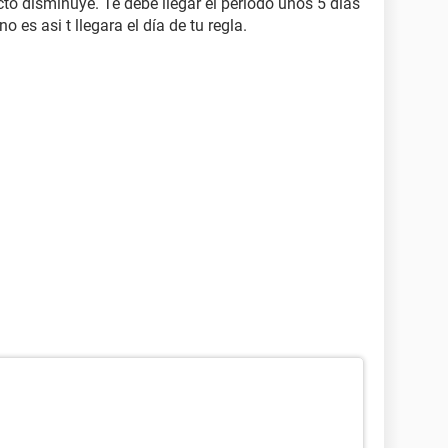
cto disminuye. Te debe llegar el periodo unos 5 dias
 es asi t llegara el día de tu regla.