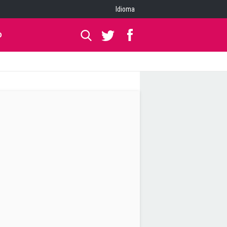
Idioma
O