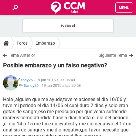
MENU
INICIO
FOROS
Foros
Embarazo
SALUD
Tema Anterior
Siguiente Tema
Posible embarazo y un falso negativo?
FAMILIA
flancy26
- 19 jun 2015 a las 06:49
NUTRICIÓN
flancy26
-
19 jun 2015 a las 20:58
Hola ,alguien que me ayude,tuve relaciones el dia 10/06 y
BIENESTAR
tuve mi periodo el dia 11/06 el cual duro 2 dias y solo eran
gotas de sangre,eso me preocupo por que venia sufriendo
SEXUALIDAD
mareos como aturdida hace 5 dias hasta el dia del periodo
,el dia 14 o 15 me hice un evatest y me dio negativo el 17 un
analisis de sangre y me dio negativo,porfavor necesito que
GLOSARIO
me ayuden,yo me cuido con pastillas pero me