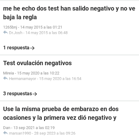
me he echo dos test han salido negativo y no ve
baja la regla
1265bnj
-
14 may 2015 a las 01:21
Dr.Josh
-
14 may 2015 a las 06:48
1 respuesta
Test ovulación negativos
Mireia
-
15 may 2020 a las 10:22
Hermanamayor
-
15 may 2020 a las 16:54
3 respuestas
Use la misma prueba de embarazo en dos
ocasiones y la primera vez dió negativo y
Dan
-
13 sep 2021 a las 02:19
marsan1990
-
28 sep 2023 a las 09:26