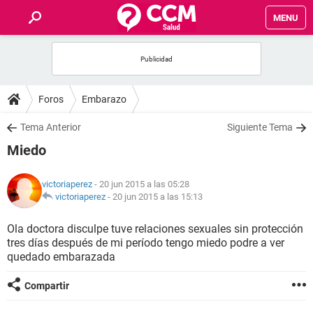
MENU
INICIO
FOROS
Foros
Embarazo
SALUD
Tema Anterior
Siguiente Tema
Miedo
FAMILIA
victoriaperez
- 20 jun 2015 a las 05:28
NUTRICIÓN
victoriaperez
-
20 jun 2015 a las 15:13
Ola doctora disculpe tuve relaciones sexuales sin protección
BIENESTAR
tres días después de mi período tengo miedo podre a ver
quedado embarazada
SEXUALIDAD
Compartir
GLOSARIO