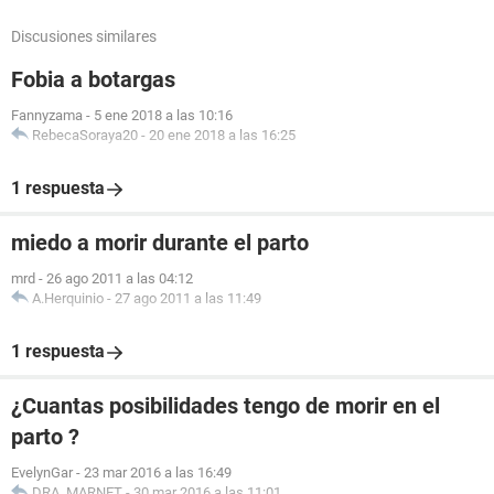
Discusiones similares
Fobia a botargas
Fannyzama
-
5 ene 2018 a las 10:16
RebecaSoraya20
-
20 ene 2018 a las 16:25
1 respuesta
miedo a morir durante el parto
mrd
-
26 ago 2011 a las 04:12
A.Herquinio
-
27 ago 2011 a las 11:49
1 respuesta
¿Cuantas posibilidades tengo de morir en el
parto ?
EvelynGar
-
23 mar 2016 a las 16:49
DRA. MARNET
-
30 mar 2016 a las 11:01