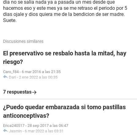
dia no se salia nada ya a pasada un mes desde que
hacemos eso y este mes ya se me retraso el periodo por 5
dias ojale y dios quiera me de la bendicion de ser madre.
Suete.
Discusiones similares
El preservativo se resbalo hasta la mitad, hay
riesgo?
Caro_f84
-
6 mar 2016 a las 21:35
Dari
-
2 ene 2022 a las 00:35
7 respuestas
¿Puedo quedar embarazada si tomo pastillas
anticonceptivas?
Erica240517
-
28 sep 2017 a las 06:47
Jasmin
-
6 mar 2022 a las 03:31