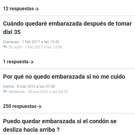
12 respuestas
Cuándo quedaré embarazada después de tomar
dixi 35
Dianavas
-
1 feb 2017 a las 13:42
Dr.Josh
-
1 feb 2017 a las 13:56
1 respuesta
Por qué no quedo embarazada si no me cuido
karina
-
5 mar 2012 a las 07:38
Marlenne
-
29 ene 2022 a las 04:22
250 respuestas
Puedo quedar embarazada si el condón se
desliza hacia arriba ?