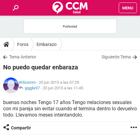
MENU
INICIO
FOROS
Foros
Embarazo
SALUD
Tema Anterior
Siguiente Tema
No puedo quedar enbaraza
FAMILIA
Wilsomm
- 20 jun 2015 a las 07:29
NUTRICIÓN
giggle97
-
20 jun 2015 a las 11:45
buenas noches Tengo 17 años Tengo rrelaciones sexuales
BIENESTAR
con mi pareja sin evitar cuando el termina dentro lo devuelvo
todo. Llevamos meses intentandolo.
SEXUALIDAD
Compartir
GLOSARIO