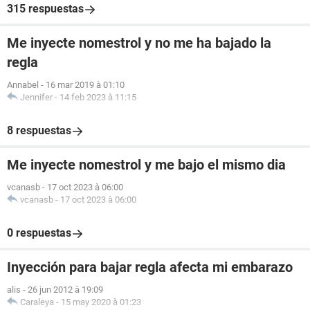
315 respuestas
Me inyecte nomestrol y no me ha bajado la
regla
Annabel
-
16 mar 2019 à 01:10
Jennifer
-
14 feb 2023 à 11:15
8 respuestas
Me inyecte nomestrol y me bajo el mismo dia
vcanasb
-
17 oct 2023 à 06:00
vcanasb
-
17 oct 2023 à 06:00
0 respuestas
Inyección para bajar regla afecta mi embarazo
alis
-
26 jun 2012 à 19:09
Caraleya
-
15 may 2020 à 01:23