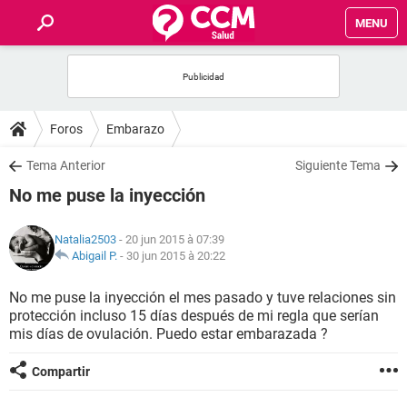
MENU
INICIO
FORUMS
Foros
Embarazo
SALUD
Tema Anterior
Siguiente Tema
No me puse la inyección
FAMILIA
Natalia2503
- 20 jun 2015 à 07:39
NUTRICIÓN
Abigail P.
-
30 jun 2015 à 20:22
No me puse la inyección el mes pasado y tuve relaciones sin
BIENESTAR
protección incluso 15 días después de mi regla que serían
mis días de ovulación. Puedo estar embarazada ?
SEXUALIDAD
Compartir
GLOSARIO