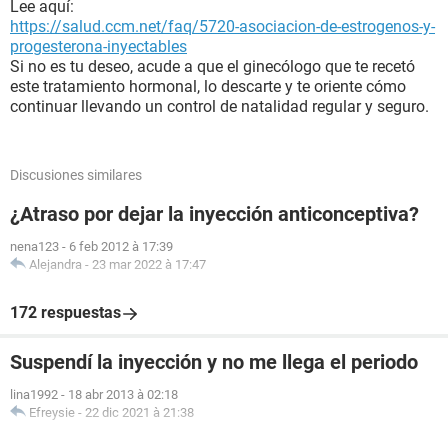
Lee aquí:
https://salud.ccm.net/faq/5720-asociacion-de-estrogenos-y-
progesterona-inyectables
Si no es tu deseo, acude a que el ginecólogo que te recetó
este tratamiento hormonal, lo descarte y te oriente cómo
continuar llevando un control de natalidad regular y seguro.
Discusiones similares
¿Atraso por dejar la inyección anticonceptiva?
nena123
-
6 feb 2012 à 17:39
Alejandra
-
23 mar 2022 à 17:47
172 respuestas
Suspendí la inyección y no me llega el periodo
lina1992
-
18 abr 2013 à 02:18
Efreysie
-
22 dic 2021 à 21:38