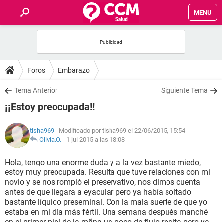
MENU
INICIO
FOROS
Foros
Embarazo
SALUD
Tema Anterior
Siguiente Tema
¡¡Estoy preocupada!!
FAMILIA
tisha969
- Modificado por tisha969 el 22/06/2015, 15:54
NUTRICIÓN
Olivia.O.
-
1 jul 2015 a las 18:08
Hola, tengo una enorme duda y a la vez bastante miedo,
BIENESTAR
estoy muy preocupada. Resulta que tuve relaciones con mi
novio y se nos rompió el preservativo, nos dimos cuenta
SEXUALIDAD
antes de que llegara a eyacular pero ya había soltado
bastante líquido preseminal. Con la mala suerte de que yo
estaba en mi día más fértil. Una semana después manché
GLOSARIO
en el primer pipí de la mñna un poco de flujo rosita pero ya