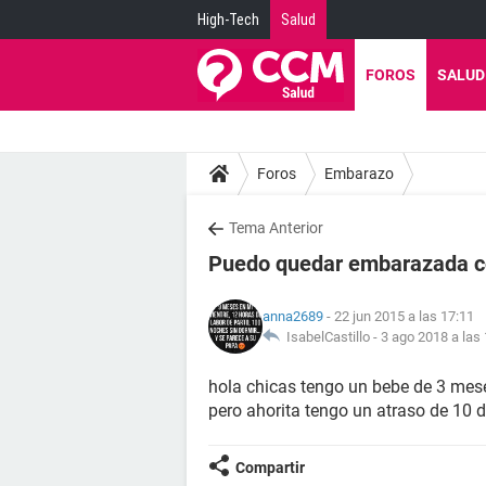
High-Tech
Salud
FOROS
SALUD
Foros
Embarazo
Tema Anterior
Puedo quedar embarazada co
anna2689
- 22 jun 2015 a las 17:11
IsabelCastillo -
3 ago 2018 a las
hola chicas tengo un bebe de 3 me
pero ahorita tengo un atraso de 10
Compartir