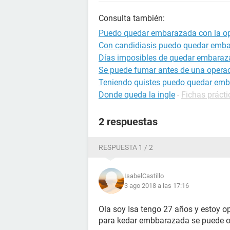
Consulta también:
Puedo quedar embarazada con la op
Con candidiasis puedo quedar emb
Días imposibles de quedar embara
Se puede fumar antes de una opera
Teniendo quistes puedo quedar em
Donde queda la ingle
-
Fichas prácti
2 respuestas
RESPUESTA 1 / 2
IsabelCastillo
3 ago 2018 a las 17:16
Ola soy Isa tengo 27 años y estoy o
para kedar embbarazada se puede o