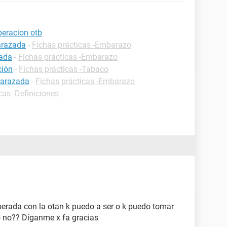
eracion otb
arazada
-
Fichas prácticas -Embarazo
zada
-
Fichas prácticas -Embarazo
ción
-
Fichas prácticas -Tabaco
barazada
-
Fichas prácticas -Embarazo
cas -Definiciones
perada con la otan k puedo a ser o k puedo tomar
 no?? Díganme x fa gracias