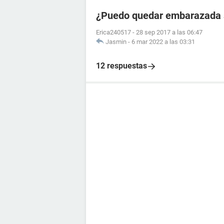
¿Puedo quedar embarazada si
Erica240517
-
28 sep 2017 a las 06:47
Jasmin
-
6 mar 2022 a las 03:31
12 respuestas