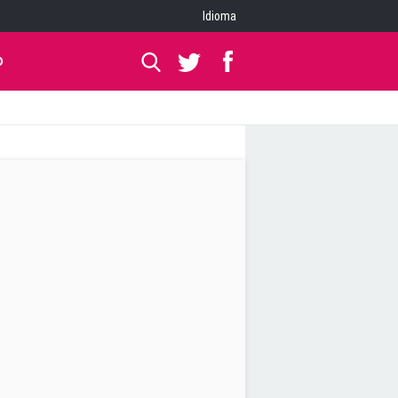
Idioma
O