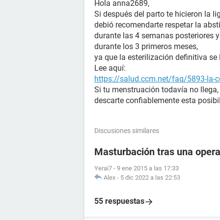
Hola anna2689,
Si después del parto te hicieron la l
debió recomendarte respetar la abst
durante las 4 semanas posteriores y
durante los 3 primeros meses,
ya que la esterilización definitiva se
Lee aquí:
https://salud.ccm.net/faq/5893-la-c
Si tu menstruación todavía no llega,
descarte confiablemente esta posibi
Discusiones similares
Masturbación tras una oper
Yerai7
-
9 ene 2015 a las 17:33
Alex
-
5 dic 2022 a las 22:53
55 respuestas