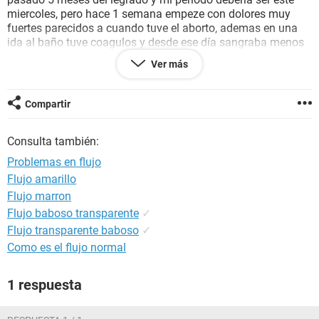
miercoles, pero hace 1 semana empeze con dolores muy
fuertes parecidos a cuando tuve el aborto, ademas en una
ida al baño tuve coagulos y desde ese día sangraba menos
que un periodo normal pero de un color muy oscuro y con
Ver más
dolores y mareos. Ese sangrado oscuro termino hace 2 dias
y ahora el sangrado es de color normal asumo que me llego
el periodo normal ahora... pero ese sangrado oscuro y con
Compartir
dolores me tiene preocupada, los dolores siguen y no puedo
ir al medico hasta que deje de sangrar... que podria ser, a
Consulta también:
alguien le ha pasado? Me han dicho que puede ser otra
pérdida o que pueda tener miomas en el utero... estoy muy
Problemas en flujo
preocupada
Flujo amarillo
Flujo marron
Flujo baboso transparente
✓
Flujo transparente baboso
✓
Como es el flujo normal
1 respuesta