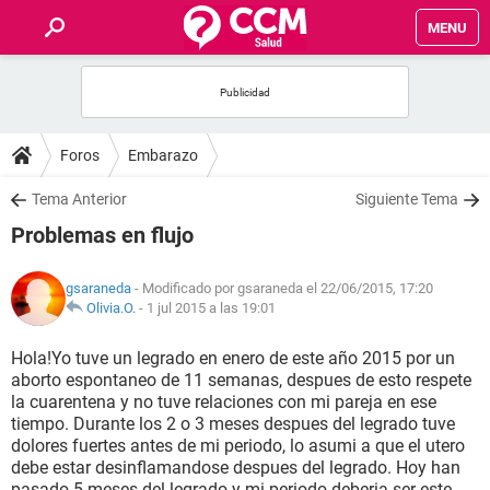
MENU
INICIO
FOROS
Foros
Embarazo
SALUD
Tema Anterior
Siguiente Tema
Problemas en flujo
FAMILIA
gsaraneda
- Modificado por gsaraneda el 22/06/2015, 17:20
NUTRICIÓN
Olivia.O.
-
1 jul 2015 a las 19:01
Hola!Yo tuve un legrado en enero de este año 2015 por un
BIENESTAR
aborto espontaneo de 11 semanas, despues de esto respete
la cuarentena y no tuve relaciones con mi pareja en ese
SEXUALIDAD
tiempo. Durante los 2 o 3 meses despues del legrado tuve
dolores fuertes antes de mi periodo, lo asumi a que el utero
debe estar desinflamandose despues del legrado. Hoy han
GLOSARIO
pasado 5 meses del legrado y mi periodo deberia ser este