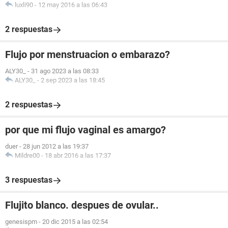
luxli90
-
12 may 2016 a las 06:43
2 respuestas
Flujo por menstruacion o embarazo?
ALY30_
-
31 ago 2023 a las 08:33
ALY30_
-
2 sep 2023 a las 18:45
2 respuestas
por que mi flujo vaginal es amargo?
duer
-
28 jun 2012 a las 19:37
Mildre00
-
18 abr 2016 a las 17:37
3 respuestas
Flujito blanco. despues de ovular..
genesispm
-
20 dic 2015 a las 02:54