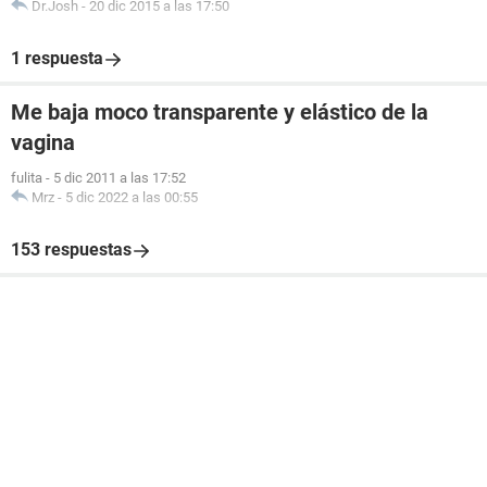
Dr.Josh
-
20 dic 2015 a las 17:50
1 respuesta
Me baja moco transparente y elástico de la
vagina
fulita
-
5 dic 2011 a las 17:52
Mrz
-
5 dic 2022 a las 00:55
153 respuestas