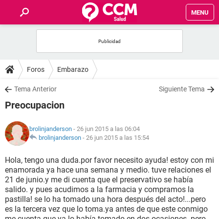
MENU
INICIO
FOROS
Foros
Embarazo
SALUD
Tema Anterior
Siguiente Tema
Preocupacion
FAMILIA
brolinjanderson
- 26 jun 2015 a las 06:04
NUTRICIÓN
brolinjanderson
-
26 jun 2015 a las 15:54
Hola, tengo una duda.por favor necesito ayuda! estoy con mi
BIENESTAR
enamorada ya hace una semana y medio. tuve relaciones el
21 de junio.y me di cuenta que el preservativo se había
SEXUALIDAD
salido. y pues acudimos a la farmacia y compramos la
pastilla! se lo ha tomado una hora después del acto!...pero
es la tercera vez que lo toma.ya antes de que este conmigo
GLOSARIO
me cuenta que ya lo había tomado en dos ocasiones. pero