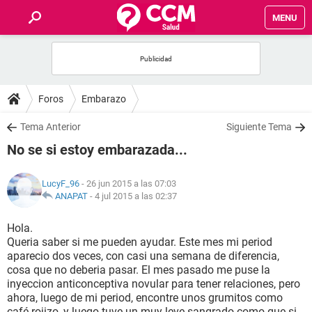
MENU
INICIO
FOROS
Foros
Embarazo
SALUD
Tema Anterior
Siguiente Tema
No se si estoy embarazada...
FAMILIA
LucyF_96
- 26 jun 2015 a las 07:03
NUTRICIÓN
ANAPAT
-
4 jul 2015 a las 02:37
Hola.
BIENESTAR
Queria saber si me pueden ayudar. Este mes mi period
aparecio dos veces, con casi una semana de diferencia,
SEXUALIDAD
cosa que no deberia pasar. El mes pasado me puse la
inyeccion anticonceptiva novular para tener relaciones, pero
ahora, luego de mi period, encontre unos grumitos como
GLOSARIO
café rojizo, y luego tuve un muy leve sangrado como que si