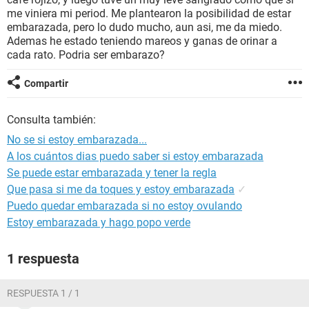
me viniera mi period. Me plantearon la posibilidad de estar
embarazada, pero lo dudo mucho, aun asi, me da miedo.
Ademas he estado teniendo mareos y ganas de orinar a
cada rato. Podria ser embarazo?
Compartir
Consulta también:
No se si estoy embarazada...
A los cuántos dias puedo saber si estoy embarazada
Se puede estar embarazada y tener la regla
Que pasa si me da toques y estoy embarazada
✓
Puedo quedar embarazada si no estoy ovulando
Estoy embarazada y hago popo verde
1 respuesta
RESPUESTA 1 / 1