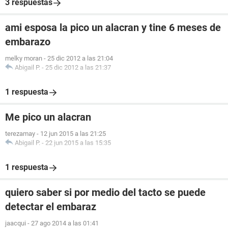
3 respuestas
ami esposa la pico un alacran y tine 6 meses de
embarazo
melky moran
-
25 dic 2012 a las 21:04
Abigail P.
-
25 dic 2012 a las 21:37
1 respuesta
Me pico un alacran
terezamay
-
12 jun 2015 a las 21:25
Abigail P.
-
22 jun 2015 a las 15:35
1 respuesta
quiero saber si por medio del tacto se puede
detectar el embaraz
jaacqui
-
27 ago 2014 a las 01:41