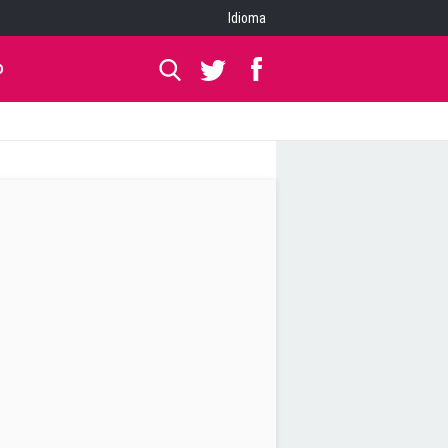
Idioma
O