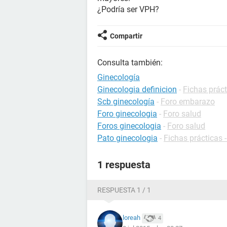
¿Podría ser VPH?
Compartir
Consulta también:
Ginecología
Ginecologia definicion
-
Fichas práct
Scb ginecología
-
Foro embarazo
Foro ginecologia
-
Foro salud
Foros ginecologia
-
Foro salud
Pato ginecologia
-
Fichas prácticas 
1 respuesta
RESPUESTA 1 / 1
loreah
4