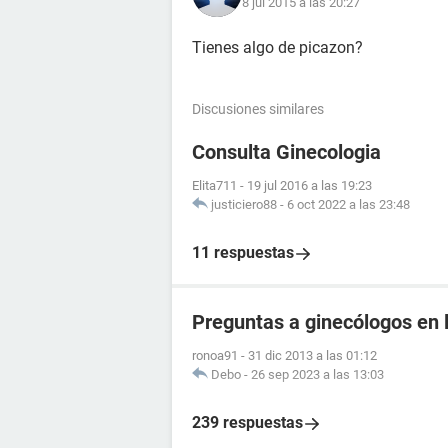
8 jul 2015 a las 20:27
Tienes algo de picazon?
Discusiones similares
Consulta Ginecologia
Elita711
-
19 jul 2016 a las 19:23
justiciero88
-
6 oct 2022 a las 23:48
11 respuestas
Preguntas a ginecólogos en l
ronoa91
-
31 dic 2013 a las 01:12
Debo
-
26 sep 2023 a las 13:03
239 respuestas