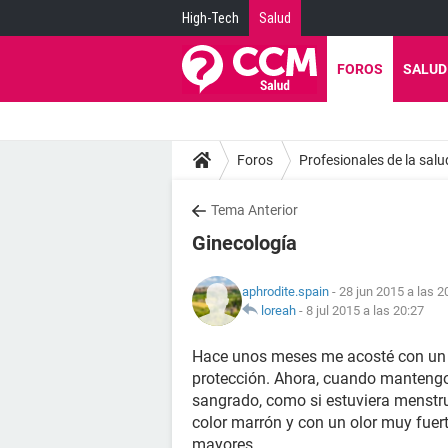
High-Tech
Salud
FOROS
SALUD
Foros
Profesionales de la salu
Tema Anterior
Ginecología
aphrodite.spain
- 28 jun 2015 a las 2
loreah
-
8 jul 2015 a las 20:27
Hace unos meses me acosté con un 
protección. Ahora, cuando mantengo
sangrado, como si estuviera menstru
color marrón y con un olor muy fuert
mayores.