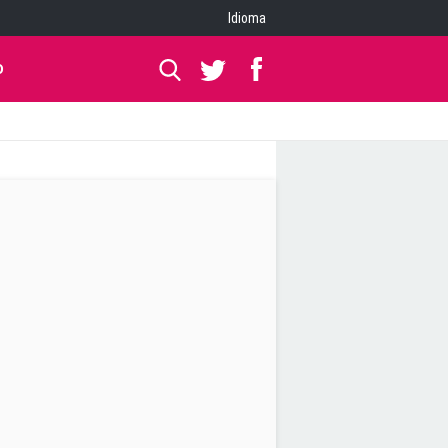
Idioma
O