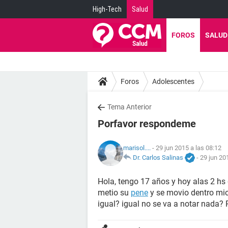
High-Tech
Salud
FOROS
SALUD
Foros
Adolescentes
Tema Anterior
Porfavor respondeme
marisol....
- 29 jun 2015 a las 08:12
Dr. Carlos Salinas
-
29 jun 20
Hola, tengo 17 años y hoy alas 2 hs
metio su
pene
y se movio dentro mio
igual? igual no se va a notar nada?