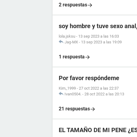
2 respuestas
soy hombre y tuve sexo anal,
lola.jsksu
-
13 sep 2023 a las 16:03
Jag-MX
-
13 sep 2023 a las 19:09
1 respuesta
Por favor respóndeme
Kim_1999
-
27 oct 2022 a las 22:37
Ivan0504.
-
28 oct 2022 a las 20:13
21 respuestas
EL TAMAÑO DE MI PENE ¿E