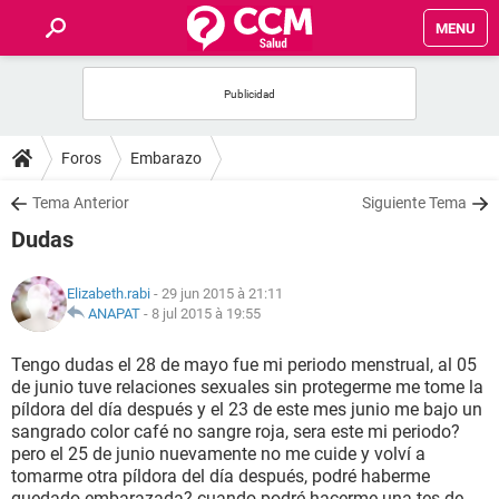
MENU
INICIO
FORUMS
Foros
Embarazo
SALUD
Tema Anterior
Siguiente Tema
Dudas
FAMILIA
Elizabeth.rabi
- 29 jun 2015 à 21:11
NUTRICIÓN
ANAPAT
-
8 jul 2015 à 19:55
Tengo dudas el 28 de mayo fue mi periodo menstrual, al 05
BIENESTAR
de junio tuve relaciones sexuales sin protegerme me tome la
píldora del día después y el 23 de este mes junio me bajo un
SEXUALIDAD
sangrado color café no sangre roja, sera este mi periodo?
pero el 25 de junio nuevamente no me cuide y volví a
tomarme otra píldora del día después, podré haberme
GLOSARIO
quedado embarazada? cuando podré hacerme una tes de