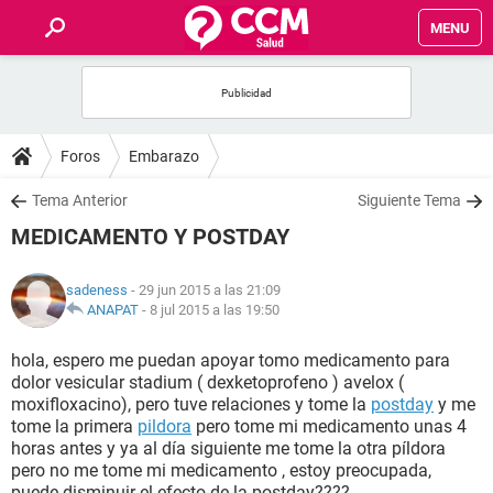
MENU
INICIO
FOROS
Foros
Embarazo
SALUD
Tema Anterior
Siguiente Tema
MEDICAMENTO Y POSTDAY
FAMILIA
sadeness
- 29 jun 2015 a las 21:09
NUTRICIÓN
ANAPAT
-
8 jul 2015 a las 19:50
hola, espero me puedan apoyar tomo medicamento para
BIENESTAR
dolor vesicular stadium ( dexketoprofeno ) avelox (
moxifloxacino), pero tuve relaciones y tome la
postday
y me
SEXUALIDAD
tome la primera
pildora
pero tome mi medicamento unas 4
horas antes y ya al día siguiente me tome la otra píldora
pero no me tome mi medicamento , estoy preocupada,
GLOSARIO
puede disminuir el efecto de la postday????....