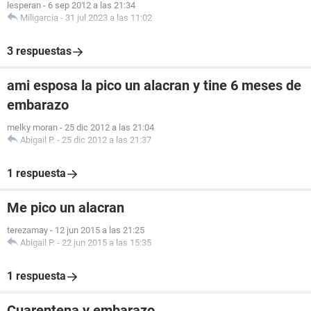
lesperan
-
6 sep 2012 a las 21:34
Miligarcia
-
31 jul 2023 a las 11:02
3 respuestas
ami esposa la pico un alacran y tine 6 meses de
embarazo
melky moran
-
25 dic 2012 a las 21:04
Abigail P.
-
25 dic 2012 a las 21:37
1 respuesta
Me pico un alacran
terezamay
-
12 jun 2015 a las 21:25
Abigail P.
-
22 jun 2015 a las 15:35
1 respuesta
Cuarentena y embarazo