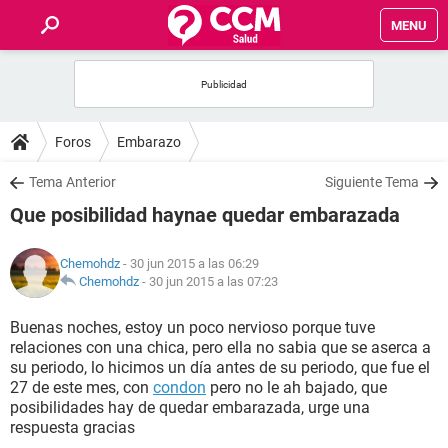
MENU
INICIO
FOROS
Foros
Embarazo
SALUD
Tema Anterior
Siguiente Tema
Que posibilidad haynae quedar embarazada
FAMILIA
Chemohdz
- 30 jun 2015 a las 06:29
NUTRICIÓN
Chemohdz
-
30 jun 2015 a las 07:23
Buenas noches, estoy un poco nervioso porque tuve
BIENESTAR
relaciones con una chica, pero ella no sabia que se aserca a
su periodo, lo hicimos un día antes de su periodo, que fue el
SEXUALIDAD
27 de este mes, con
condon
pero no le ah bajado, que
posibilidades hay de quedar embarazada, urge una
respuesta gracias
GLOSARIO