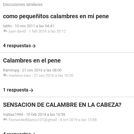
Discusiones similares
como pequeñitos calambres en mi pene
tatito
-
10 nov 2011 a las 04:41
juan david
-
1 feb 2016 a las 20:12
4 respuestas
Calambres en el pene
Ramiropg
-
21 nov 2016 a las 08:00
marlene-ines
-
21 nov 2016 a las 10:20
1 respuesta
SENSACION DE CALAMBRE EN LA CABEZA?
matias1994
-
10 feb 2014 a las 16:59
Fernandezblanca101@gmail
-
4 oct 2019 a las 13:08