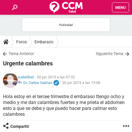
MENU
INICIO
FOROS
Foros
Embarazo
SALUD
Tema Anterior
Siguiente Tema
Urgente calambres
FAMILIA
isabelihat
- 30 jun 2015 a las 07:32
NUTRICIÓN
Dr. Carlos Salinas
-
30 jun 2015 a las 15:08
Hola estoy en el tercee trimestre d embaraso ttengo ocho y
BIENESTAR
medio y me dan calambres fuertes y me prieta el abdomen
esto a que se debe.y que puedo hacer para calmar esto
SEXUALIDAD
calambres
Compartir
GLOSARIO