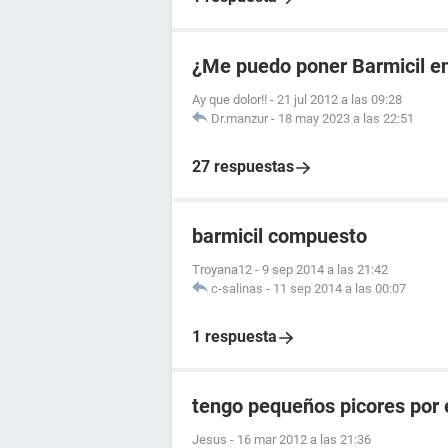
¿Me puedo poner Barmicil en
Ay que dolor!!
-
21 jul 2012 a las 09:28
Dr.manzur
-
18 may 2023 a las 22:51
27 respuestas
barmicil compuesto
Troyana12
-
9 sep 2014 a las 21:42
c-salinas
-
11 sep 2014 a las 00:07
1 respuesta
tengo pequeños picores por 
Jesus
-
16 mar 2012 a las 21:36