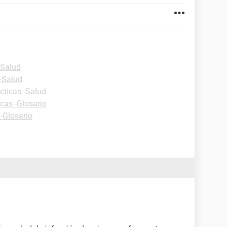
-Salud
 -Salud
cticas -Salud
icas -Glosario
 -Glosario