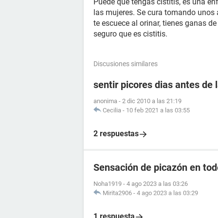
Puede que tengas cistitis, es una e
las mujeres. Se cura tomando unos an
te escuece al orinar, tienes ganas d
seguro que es cistitis.
Discusiones similares
sentir picores dias antes de
anonima
-
2 dic 2010 a las 21:19
Cecilia
-
10 feb 2021 a las 03:55
2 respuestas
Sensación de picazón en tod
Noha1919
-
4 ago 2023 a las 03:26
Mirita2906
-
4 ago 2023 a las 03:29
1 respuesta