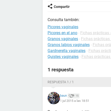
Compartir
Consulta también:
Picores vaginales
Picores en el ano
-
Fichas prácticas 
Granos vaginales
-
Fichas prácticas
Granos labios vaginales
-
Fichas prá
Gardnerella vaginales
-
Fichas práct
Quistes vaginales
-
Fichas prácticas
1 respuesta
RESPUESTA 1 / 1
baun
15
1 jul 2015 a las 18:51