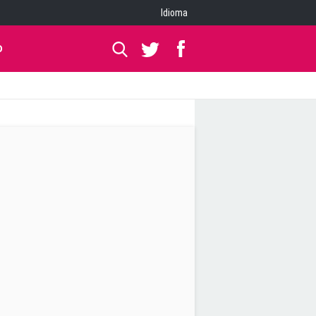
Idioma
O