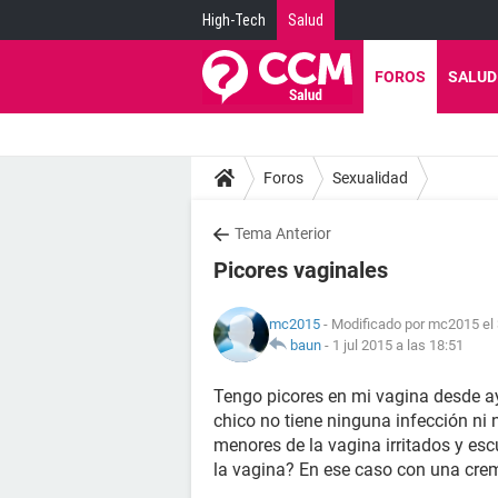
High-Tech
Salud
FOROS
SALUD
Foros
Sexualidad
Tema Anterior
Picores vaginales
mc2015
- Modificado por mc2015 el
baun
-
1 jul 2015 a las 18:51
Tengo picores en mi vagina desde aye
chico no tiene ninguna infección ni n
menores de la vagina irritados y esc
la vagina? En ese caso con una cre