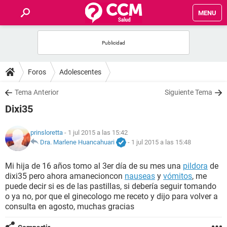
MENU
INICIO
FOROS
Foros
Adolescentes
SALUD
Tema Anterior
Siguiente Tema
Dixi35
FAMILIA
prinsloretta
- 1 jul 2015 a las 15:42
NUTRICIÓN
Dra. Marlene Huancahuari
-
1 jul 2015 a las 15:48
Mi hija de 16 años tomo al 3er día de su mes una
pildora
de
BIENESTAR
dixi35 pero ahora amanecioncon
nauseas
y
vómitos
, me
puede decir si es de las pastillas, si debería seguir tomando
SEXUALIDAD
o ya no, por que el ginecologo me receto y dijo para volver a
consulta en agosto, muchas gracias
GLOSARIO