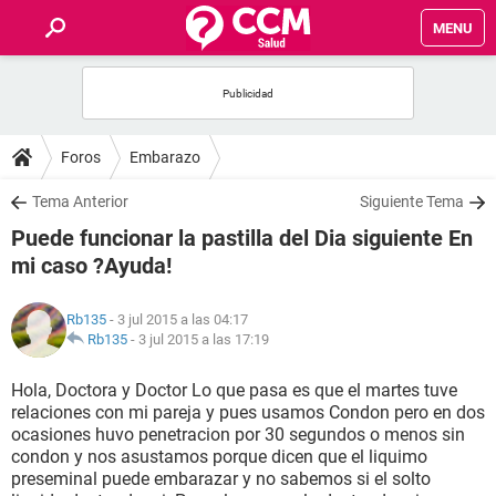
MENU
INICIO
FOROS
Foros
Embarazo
SALUD
Tema Anterior
Siguiente Tema
Puede funcionar la pastilla del Dia siguiente En
FAMILIA
mi caso ?Ayuda!
NUTRICIÓN
Rb135
- 3 jul 2015 a las 04:17
Rb135
-
3 jul 2015 a las 17:19
BIENESTAR
Hola, Doctora y Doctor Lo que pasa es que el martes tuve
relaciones con mi pareja y pues usamos Condon pero en dos
SEXUALIDAD
ocasiones huvo penetracion por 30 segundos o menos sin
condon y nos asustamos porque dicen que el liquimo
preseminal puede embarazar y no sabemos si el solto
GLOSARIO