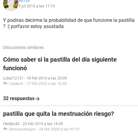
Rb135
3 jul 2015 a las 17:19
Y podrias decirme la probabilidad de que funcione la pastilla
? :( porfavor estoy asustada
Discusiones similares
Cómo saber si la pastilla del día siguiente
funcionó
Lola212121
-
18 feb 2016 a las 23:09
Lizzteck
-
17 feb 2022 a las 16:53
32 respuestas
pastilla que quita la mestruación riesgo?
Heidys42
-
23 feb 2015 a las 14:28
Hermanamayor
-
28 feb 2020 a las 07:19