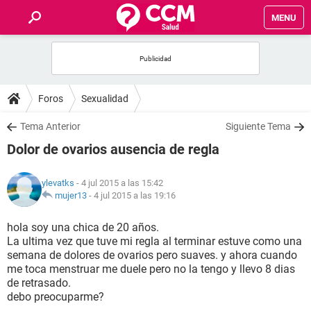
MENU
INICIO
FOROS
Foros
Sexualidad
SALUD
Tema Anterior
Siguiente Tema
Dolor de ovarios ausencia de regla
FAMILIA
ylevatks
- 4 jul 2015 a las 15:42
NUTRICIÓN
mujer13
-
4 jul 2015 a las 19:16
hola soy una chica de 20 años.
BIENESTAR
La ultima vez que tuve mi regla al terminar estuve como una
semana de dolores de ovarios pero suaves. y ahora cuando
SEXUALIDAD
me toca menstruar me duele pero no la tengo y llevo 8 dias
de retrasado.
debo preocuparme?
GLOSARIO