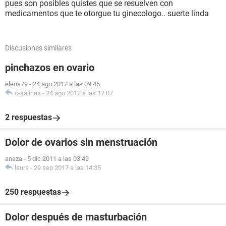
pues son posibles quistes que se resuelven con
medicamentos que te otorgue tu ginecologo.. suerte linda
Discusiones similares
pinchazos en ovario
elena79
-
24 ago 2012 a las 09:45
c-salinas
-
24 ago 2012 a las 17:07
2 respuestas
Dolor de ovarios sin menstruación
anaza
-
5 dic 2011 a las 03:49
laura
-
29 sep 2017 a las 14:35
250 respuestas
Dolor después de masturbación